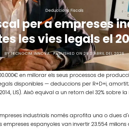
Deduccions Fiscals
iscal per a empreses in
tes les vies legals el 2
BY
TECNOCIM INNOVA
PUBLISHED ON
29 D’ABRIL DEL 2026
500.000€ en millorar els seus processos de produc
s legals disponibles — deduccions per R+D+i, amorti
2014, LIS). Això equival a un retorn del 32% sobre l
empreses industrials només aprofita una o dues d'
es empreses espanyoles van invertir 23.554 milions 