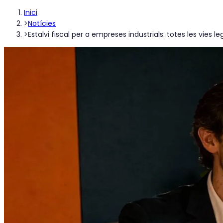
Inici
>
Notícies
>
Estalvi fiscal per a empreses industrials: totes les vies le