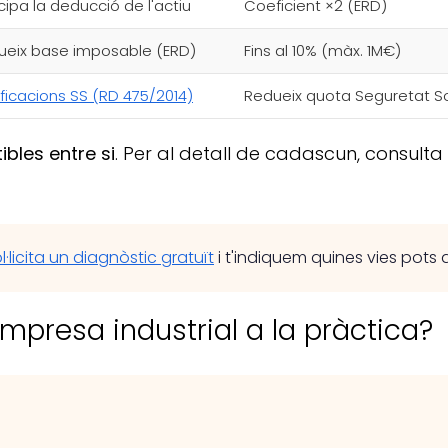
cipa la deducció de l'actiu
Coeficient ×2 (ERD)
ueix base imposable (ERD)
Fins al 10% (màx. 1M€)
ficacions SS (RD 475/2014)
Redueix quota Seguretat So
bles entre si
. Per al detall de cadascun, consulta
l·licita un diagnòstic gratuït
i t'indiquem quines vies pots a
mpresa industrial a la pràctica?