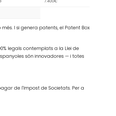
e
7.400€
o més. I si genera patents, el Patent Box
0% legals contemplats a la Llei de
 espanyoles són innovadores — i totes
agar de l'Impost de Societats. Per a