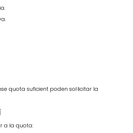
ia.
va.
se quota suficient poden sol·licitar la
i
r a la quota: