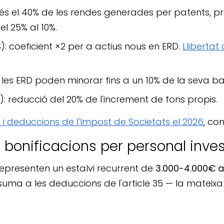
omés el 40% de les rendes generades per patents, p
el 25% al 10%.
IS): coeficient ×2 per a actius nous en ERD.
Llibertat
S): les ERD poden minorar fins a un 10% de la seva
S): reducció del 20% de l'increment de fons propis.
s i deduccions de l'Impost de Societats el 2026
, co
s: bonificacions per personal inve
epresenten un estalvi recurrent de
3.000-4.000€ a
e suma a les deduccions de l'article 35 — la mate