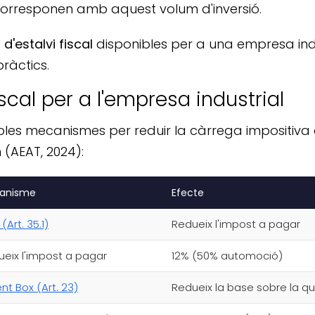
corresponen amb aquest volum d'inversió.
d'estalvi fiscal
disponibles per a una empresa indu
ràctics.
scal per a l'empresa industrial
ltiples mecanismes per reduir la càrrega impositi
(AEAT, 2024):
anisme
Efecte
(Art. 35.1)
Redueix l'impost a pagar
eix l'impost a pagar
12% (50% automoció)
nt Box (Art. 23)
Redueix la base sobre la qu