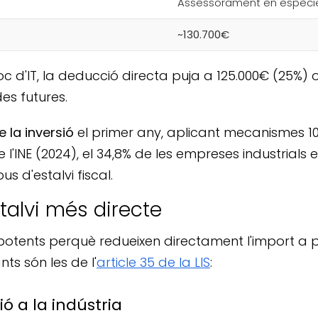
Assessorament en espèci
~130.700€
oc d'IT, la deducció directa puja a 125.000€ (25%) 
es futures.
 la inversió
el primer any, aplicant mecanismes 10
 l'INE (2024), el 34,8% de les empreses industrials
s d'estalvi fiscal.
talvi més directe
otents perquè redueixen directament l'import a p
ts són les de l'
article 35 de la LIS
:
ó a la indústria