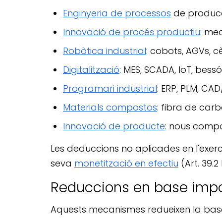
Enginyeria de processos
de producci
Innovació de procés productiu
: me
Robòtica industrial
: cobots, AGVs, c
Digitalització
: MES, SCADA, IoT, bessó 
Programari industrial
: ERP, PLM, CA
Materials compostos
: fibra de carb
Innovació de producte
: nous compo
Les deduccions no aplicades en l'exer
seva
monetització en efectiu
(Art. 39.2 
Reduccions en base impos
Aquests mecanismes redueixen la base 