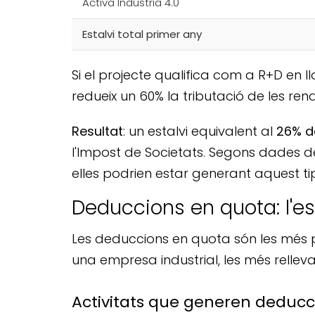
Activa Indústria 4.0
Estalvi total primer any
Si el projecte qualifica com a R+D en ll
redueix un 60% la tributació de les rend
Resultat
: un estalvi equivalent al
26% de
l'Impost de Societats. Segons dades de
elles podrien estar generant aquest tipu
Deduccions en quota: l'es
Les deduccions en quota són les més p
una empresa industrial, les més rellevan
Activitats que generen deducci