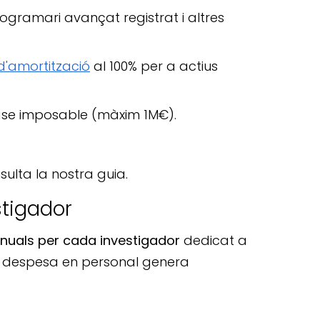
rogramari avançat registrat i altres
 d'amortització
al 100% per a actius
 base imposable (màxim 1M€).
nsulta la nostra guia.
stigador
nuals per cada investigador
dedicat a
ixa despesa en personal genera