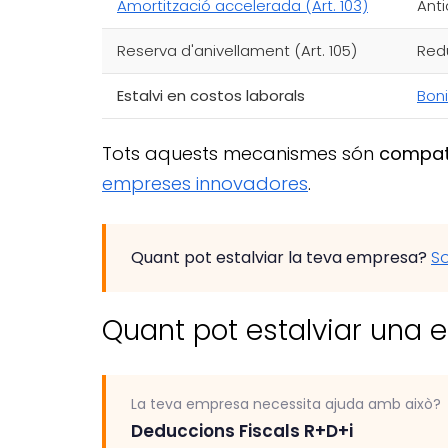
Amortització accelerada (Art. 103)
Anti
Reserva d'anivellament (Art. 105)
Red
Estalvi en costos laborals
Boni
Tots aquests mecanismes són
compati
empreses innovadores
.
Quant pot estalviar la teva empresa?
So
Quant pot estalviar una e
La teva empresa necessita ajuda amb això?
Deduccions Fiscals R+D+i