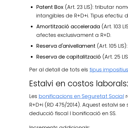
Patent Box
(Art. 23 LIS): tributar n
intangibles de R+D+i. Tipus efectiu: d
Amortització accelerada
(Art. 103 L
afectes exclusivament a R+D.
Reserva d'anivellament
(Art. 105 LI
Reserva de capitalització
(Art. 25 LI
Per al detall de tots els
tipus impositiu
Estalvi en costos laboral
Les
bonificacions en Seguretat Social
r
R+D+i (RD 475/2014). Aquest estalvi s
deducció fiscal I bonificació en SS.
Increments addicionals: