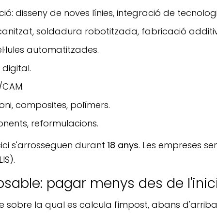
ó: disseny de noves línies, integració de tecnolog
canitzat, soldadura robotitzada, fabricació additi
èl·lules automatitzades.
digital.
D/CAM.
oni, composites, polímers.
nents, reformulacions.
cici s'arrosseguen durant
18 anys
. Les empreses sen
LIS).
able: pagar menys des de l'inic
sobre la qual es calcula l'impost, abans d'arriba