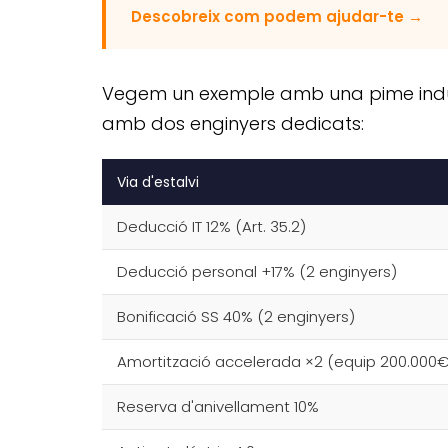
Descobreix com podem ajudar-te
→
Vegem un exemple amb una pime industri
amb dos enginyers dedicats:
Via d'estalvi
Deducció IT 12% (Art. 35.2)
Deducció personal +17% (2 enginyers)
Bonificació SS 40% (2 enginyers)
Amortització accelerada ×2 (equip 200.000€
Reserva d'anivellament 10%