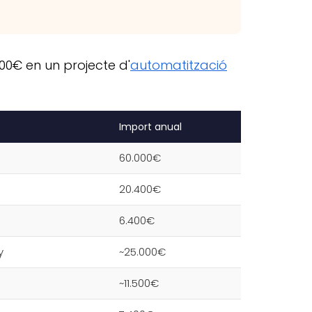
00€ en un projecte d'
automatització
Import anual
60.000€
20.400€
6.400€
y
~25.000€
~11.500€