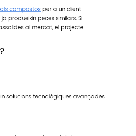
ials compostos
per a un client
ja produeixin peces similars. Si
olides al mercat, el projecte
a?
fiquin solucions tecnològiques avançades