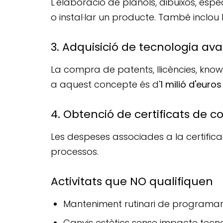
L'elaboració de plànols, dibuixos, esp
o instal·lar un producte. També inclou l
3. Adquisició de tecnologia a
La compra de patents, llicències, know-h
a aquest concepte és d'
1 milió d'euro
4. Obtenció de certificats de 
Les despeses associades a la certifi
processos.
Activitats que NO qualifiquen
Manteniment rutinari de programar
Canvis estètics sense impacte tecno