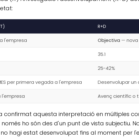
etat:
IT)
R+D
a l'empresa
Objectiva
— nova e
35.1
25-42%
MES per primera vegada a l'empresa
Desenvolupar un 
a l'empresa
Avenç científic o 
a confirmat aquesta interpretació en múltiples con
 només ho són des d'un punt de vista subjectiu. No
e no hagi estat desenvolupat fins al moment per l'e