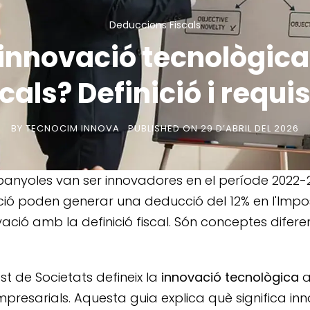
Deduccions Fiscals
 innovació tecnològica
scals? Definició i requis
BY
TECNOCIM INNOVA
PUBLISHED ON
29 D’ABRIL DEL 2026
panyoles van ser innovadores en el període 2022-202
ció poden generar una deducció del 12% en l'Impos
ació amb la definició fiscal. Són conceptes diferent
post de Societats defineix la
innovació tecnològica
a
mpresarials. Aquesta guia explica què significa inn