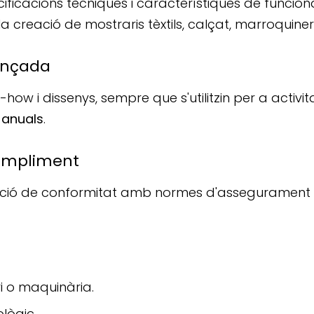
ecificacions tècniques i característiques de funcio
a creació de mostraris tèxtils, calçat, marroquineri
vançada
ow i dissenys, sempre que s'utilitzin per a activita
s anuals
.
compliment
cació de conformitat amb normes d'assegurament d
i o maquinària.
lògic.