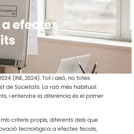
 a efectes
its
4 (INE, 2024). Tot i això, no totes
t de Societats. La raó més habitual:
s, i entendre la diferència és el primer
mb criteris propis, diferents dels que
ovació tecnològica a efectes fiscals,