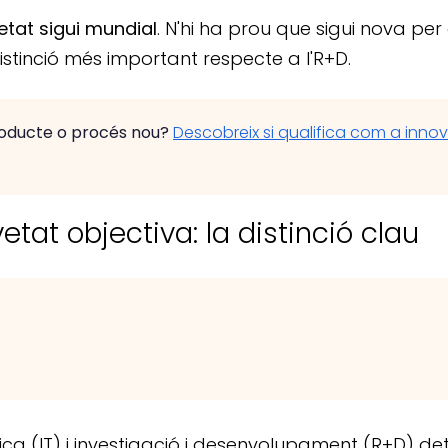
etat sigui mundial
. N'hi ha prou que sigui nova pe
distinció més important respecte a l'R+D.
oducte o procés nou?
Descobreix si qualifica com a inno
tat objectiva: la distinció clau
ica (IT) i investigació i desenvolupament (R+D) det