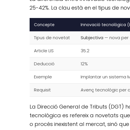
25-42%. La clau està en el tipus de nov
Concepte
Innovació tecnològica (
Tipus de novetat
Subjectiva
— nova per 
Article LIS
35.2
Deducció
12%
Exemple
Implantar un sistema 
Requisit
Avenç tecnològic per 
La Direcció General de Tributs (DGT) h
tecnològica es refereix a novetats que
o procés inexistent al mercat, sinó qu