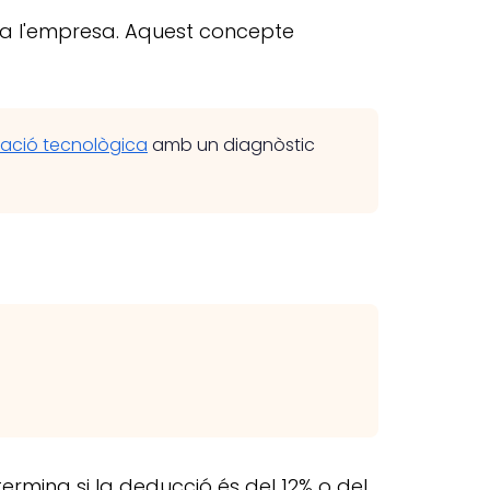
r a l'empresa. Aquest concepte
vació tecnològica
amb un diagnòstic
ermina si la deducció és del 12% o del