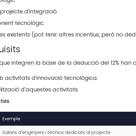
rojecte d'integració.
onent tecnològic.
 existents (pot tenir altres incentius, però no dedu
isits
ue integren la base de la deducció del 12% han de c
activitats d'innovació tecnològica.
lització d'aquestes activitats.
ctes
.
Exemple
Salaris d'enginyers i tècnics dedicats al projecte