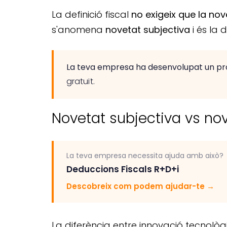
La definició fiscal
no exigeix que la nov
s'anomena
novetat subjectiva
i és la 
La teva empresa ha desenvolupat un pr
gratuït.
Novetat subjectiva vs nove
La teva empresa necessita ajuda amb això?
Deduccions Fiscals R+D+i
Descobreix com podem ajudar-te
→
La diferència entre innovació tecnològ