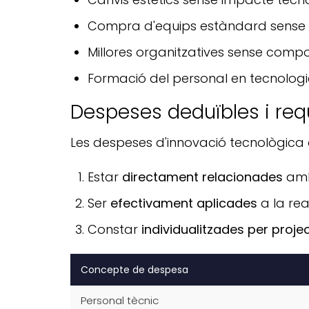
Compra d'equips estàndard sense p
Millores organitzatives sense comp
Formació del personal en tecnologies
Despeses deduïbles i requ
Les despeses d'innovació tecnològica q
Estar
directament relacionades
amb 
Ser
efectivament aplicades
a la rea
Constar
individualitzades per proje
Concepte de despesa
Personal tècnic