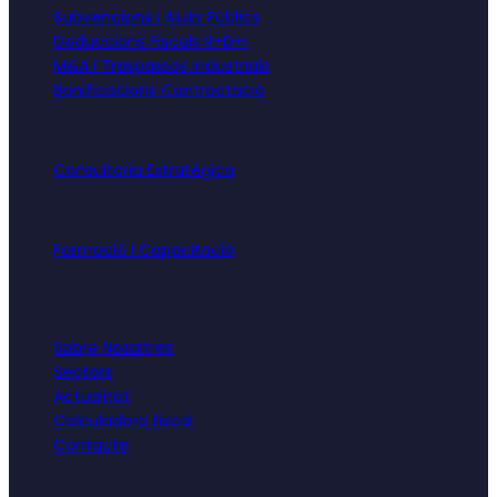
Subvencions i Ajuts Públics
Deduccions Fiscals R+D+i
M&A i Traspassos Industrials
Bonificacions Contractació
Innovació i Transformació
Consultoria Estratègica
Presència Digital i Creixement
Formació i Capacitació
Empresa
Sobre Nosaltres
Sectors
Actualitat
Calculadora fiscal
Contacte
Legal