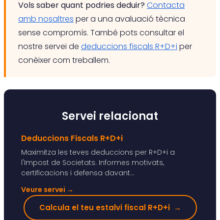
Vols saber quant podries deduir?
Contacta
amb nosaltres
per a una avaluació tècnica
sense compromís. També pots consultar el
nostre servei de
deduccions fiscals R+D+i
per
conèixer com treballem.
Servei relacionat
Deduccions Fiscals R+D+i
Maximitza les teves deduccions per R+D+i a
l'Impost de Societats. Informes motivats,
certificacions i defensa davant...
Veure servei
→
Calcula el teu estalvi fiscal R+D+i
→