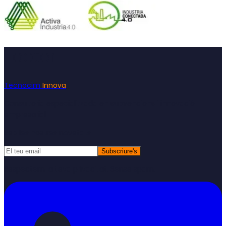
Footer
Tecnocim
Innova
Consultoria especialitzada en subvencions i innovació
empresarial
Rep les nostres novetats
Subscriure's
Respectem la teva privacitat. Sense spam.