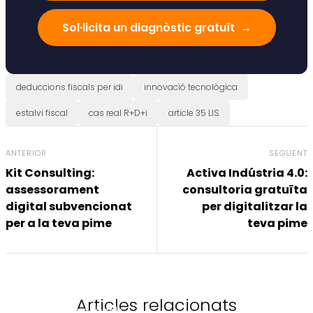
Sol·licita un diagnòstic gratuït
→
deduccions fiscals per idi
innovació tecnològica
estalvi fiscal
cas real R+D+i
article 35 LIS
ANTERIOR
SEGÜENT
Kit Consulting:
Activa Indústria 4.0:
assessorament
consultoria gratuïta
digital subvencionat
per digitalitzar la
per a la teva pime
teva pime
Articles relacionats
Deduccions Fiscals