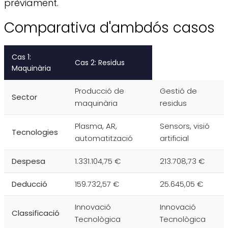
prèviament.
Comparativa d'ambdós casos
Cas 1:
Cas 2: Residus
Maquinària
Producció de
Gestió de
Sector
maquinària
residus
Plasma, AR,
Sensors, visió
Tecnologies
automatització
artificial
Despesa
1.331.104,75 €
213.708,73 €
Deducció
159.732,57 €
25.645,05 €
Innovació
Innovació
Classificació
Tecnològica
Tecnològica