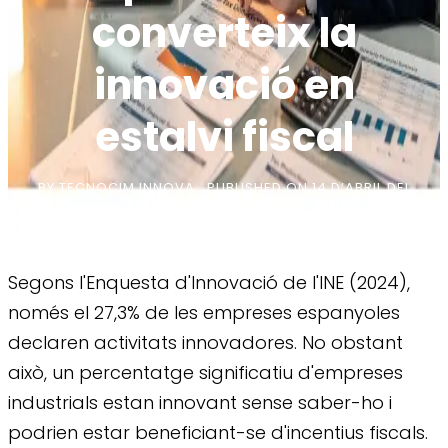
converteix la
innovació en
estalvi fiscal
BY
TECNOCIM INNOVA
PUBLISHED ON
14 D’ABRIL DEL
2026
Segons l'Enquesta d'Innovació de l'INE (2024),
només el 27,3% de les empreses espanyoles
declaren activitats innovadores. No obstant
això, un percentatge significatiu d'empreses
industrials estan innovant sense saber-ho i
podrien estar beneficiant-se d'incentius fiscals.