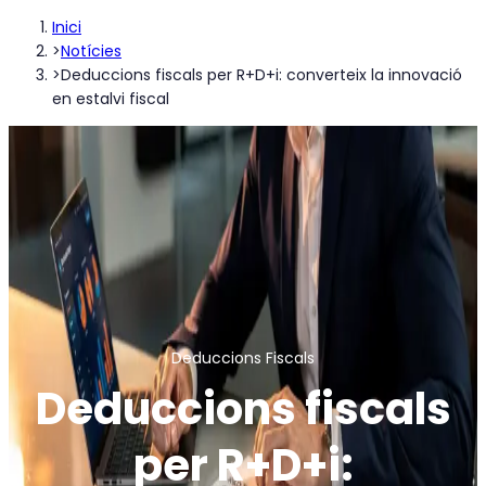
Inici
>
Notícies
>
Deduccions fiscals per R+D+i: converteix la innovació
en estalvi fiscal
Deduccions Fiscals
Deduccions fiscals
per R+D+i: