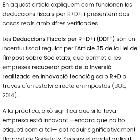
En aquest article expliquem com funcionen les
deduccions fiscals per R+D+i i presentem dos
casos reals amb xifres verificades.
Les
Deduccions Fiscals per R+D+i (DDFF)
són un
incentiu fiscal regulat per l'
Article 35 de la Llei de
l'Impost sobre Societats
, que permet a les
empreses
recuperar part de la inversió
realitzada en innovació tecnològica o R+D
a
través d'un estalvi directe en impostos (BOE,
2014).
A la pràctica, això significa que si la teva
empresa està innovant —encara que no ho
etiqueti com a tal— pot reduir significativament
l'Impost de Societats. Segons el model aplicat,