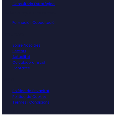
Consultoria Estratègica
Presència Digital i Creixement
Formació i Capacitació
Empresa
Sobre Nosaltres
Sectors
Actualitat
Calculadora fiscal
Contacte
Legal
Política de Privacitat
Política de Cookies
Termes i Condicions
©
2026
Tecnocim Innova. Tots els drets reservats.