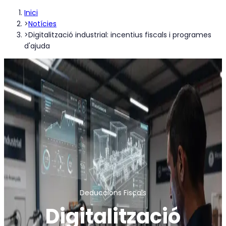
Inici
>
Notícies
>
Digitalització industrial: incentius fiscals i programes
d'ajuda
Deduccions Fiscals
Digitalització