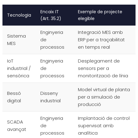
Encaix IT
Exemple de projecte
Tecnologia
(Art. 35.2)
elegible
Enginyeria
Integració MES amb
Sistema
de
ERP per a traçabilitat
MES
processos
en temps real
IoT
Enginyeria
Desplegament de
industrial /
de
sensors per a
sensòrica
processos
monitorització de línia
Model virtual de planta
Bessó
Disseny
per a simulació de
digital
industrial
producció
Enginyeria
Implantació de control
SCADA
de
supervisat amb
avançat
processos
analítica