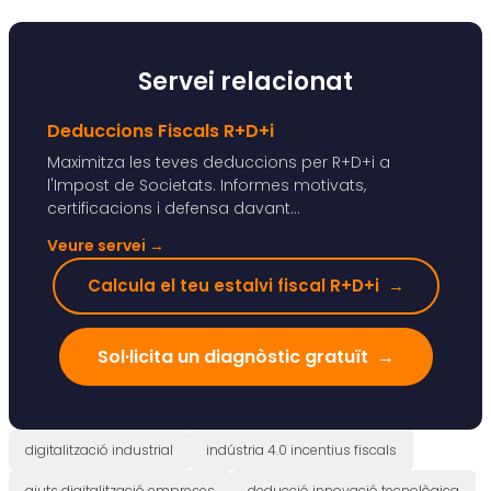
Servei relacionat
Deduccions Fiscals R+D+i
Maximitza les teves deduccions per R+D+i a
l'Impost de Societats. Informes motivats,
certificacions i defensa davant...
Veure servei
→
Calcula el teu estalvi fiscal R+D+i
→
Sol·licita un diagnòstic gratuït
→
digitalització industrial
indústria 4.0 incentius fiscals
ajuts digitalització empreses
deducció innovació tecnològica