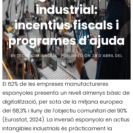
industrial:
incentius fiscals i
programes d'ajuda
BY
TECNOCIM INNOVA
PUBLISHED ON
29 D’ABRIL DEL
2026
El 62% de les empreses manufactureres
espanyoles presenta un nivell almenys bàsic de
digitalització, per sota de la mitjana europea
del 68,3% i lluny de l'objectiu comunitari del 90%
(Eurostat, 2024). La inversió espanyola en actius
intangibles industrials és pràcticament la