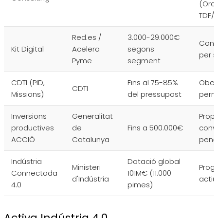
(Ord
TDF/
Red.es /
3.000-29.000€
Conv
Kit Digital
Acelera
segons
per 
Pyme
segment
CDTI (PID,
Fins al 75-85%
Ober
CDTI
Missions)
del pressupost
perm
Inversions
Generalitat
Prop
productives
de
Fins a 500.000€
conv
ACCIÓ
Catalunya
pend
Indústria
Dotació global
Ministeri
Prog
Connectada
101M€ (11.000
d'Indústria
actiu
4.0
pimes)
Activa Indústria 4.0