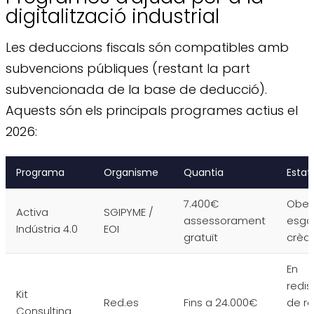
digitalització industrial
Les deduccions fiscals són compatibles amb
subvencions públiques (restant la part
subvencionada de la base de deducció).
Aquests són els principals programes actius el
2026:
Programa
Organisme
Quantia
Estat
7.400€
Obert
Activa
SGIPYME /
assessorament
esgo
Indústria 4.0
EOI
gratuït
crèdi
En
redis
Kit
Red.es
Fins a 24.000€
de r
Consulting