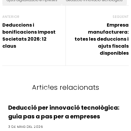
ANTERIOR
SEGÜENT
Deduccions i
Empresa
bonificacions Impost
manufacturera:
Societats 2026: 12
totes les deduccions i
claus
ajuts fiscals
disponibles
Articles relacionats
Deduccions Fiscals
Deducció per innovació tecnològica:
guia pas a pas per a empreses
Deduccions Fiscals
3 DE MAIG DEL 2026