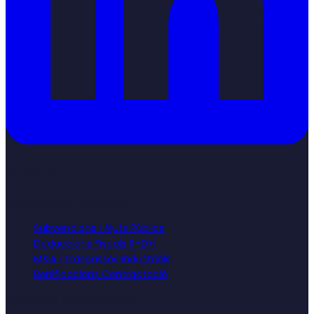
Serveis
Finançament Empresarial
Subvencions i Ajuts Públics
Deduccions Fiscals R+D+i
M&A i Traspassos Industrials
Bonificacions Contractació
Innovació i Transformació