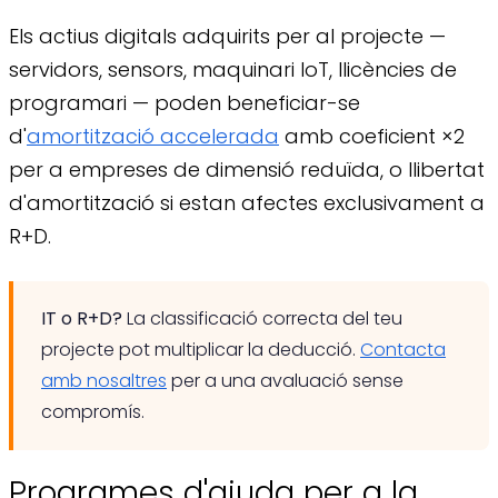
Els actius digitals adquirits per al projecte —
servidors, sensors, maquinari IoT, llicències de
programari — poden beneficiar-se
d'
amortització accelerada
amb coeficient ×2
per a empreses de dimensió reduïda, o llibertat
d'amortització si estan afectes exclusivament a
R+D.
IT o R+D?
La classificació correcta del teu
projecte pot multiplicar la deducció.
Contacta
amb nosaltres
per a una avaluació sense
compromís.
Programes d'ajuda per a la