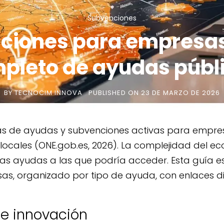
Subvenciones
ciones para empresa
pleto de ayudas públ
BY
TECNOCIM INNOVA
PUBLISHED ON
23 DE MARZO DE 2026
as de ayudas y subvenciones activas para empr
y locales (ONE.gob.es, 2026). La complejidad del 
las ayudas a las que podría acceder. Esta guía 
as, organizado por tipo de ayuda, con enlaces di
 e innovación