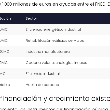
.000 millones de euros en ayudas entre el FNEE, ID
tación
Sector
00M€
Eficiencia energética industrial
00M€
Rehabilitación edificios servicios
00M€
Industria manufacturera
55M€
Cadena valor tecnologías limpias
5M€
Eficiencia industrial
riable
Huella de carbono
inanciación y crecimiento exist
imiento, los instrumentos de financiación públic