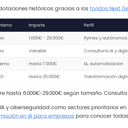
dotaciones históricas gracias a los
fondos Next Ge
nismo
Importe
Perfil
es
1.000€ - 29.000€
Pymes y autónomos
es
Variable
Consultoría IA y digit
erno
Hasta 7.000€
IA, automatización
IÓ
Hasta 20.000€
Transformación digita
 cubre hasta 6.000€-29.000€ según tamaño. Consult
IA y ciberseguridad como sectores prioritarios en 
rmación en IA para empresas
para conocer todas l