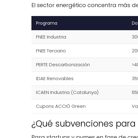
El sector energético concentra más de 1
Programa
Do
FNEE Industria
3
FNEE Terciario
2
PERTE Descarbonización
>4
IDAE Renovables
3
ICAEN Industria (Catalunya)
6
Cupons ACCIÓ Green
Va
¿Qué subvenciones para f
Para startups y pymes en fase de crec