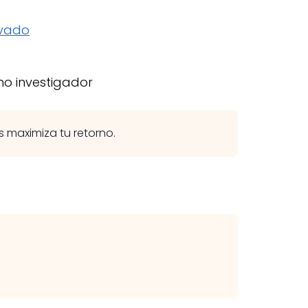
ivado
mo investigador
maximiza tu retorno.