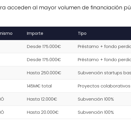
 acceden al mayor volumen de financiación públic
nismo
Importe
Tipo
Desde 175.000€
Préstamo + fondo perdi
Desde 175.000€
Préstamo + fondo perdi
Hasta 250.000€
Subvención startups ba
145M€ total
Proyectos colaborativos
IÓ
Hasta 12.000€
Subvención 100%
IÓ
Hasta 20.000€
Subvención 100%