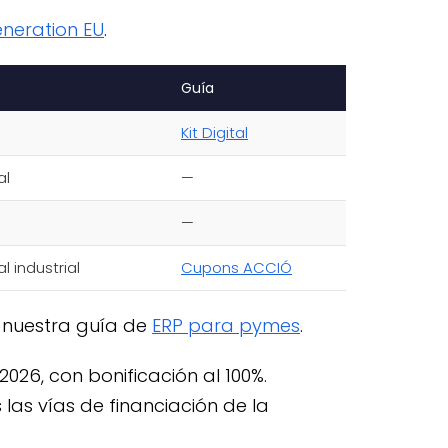
neration EU
.
Guía
Kit Digital
al
—
—
l industrial
Cupons ACCIÓ
a nuestra guía de
ERP para pymes
.
2026, con bonificación al 100%.
as vías de financiación de la