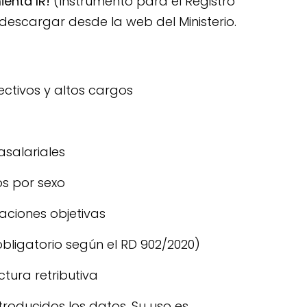
enta IR!
(Instrumento para el Registro
 descargar desde la web del Ministerio.
rectivos y altos cargos
asalariales
s por sexo
caciones objetivas
bligatorio según el RD 902/2020)
tura retributiva
roducidos los datos. Su uso es