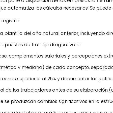
ocial pone a disposición de las empresas la
herrami
o que automatiza los cálculos necesarios. Se puede
registro:
 plantilla del año natural anterior, incluyendo di
o puestos de trabajo de igual valor
base, complementos salariales y percepciones extr
tmética y mediana) de cada concepto, separado
 brechas superiores al 25% y documentar las justifi
al
de los trabajadores antes de su elaboración (o
 se produzcan cambios significativos en la estruc
ente las tablas y gráficos necesarios una vez int