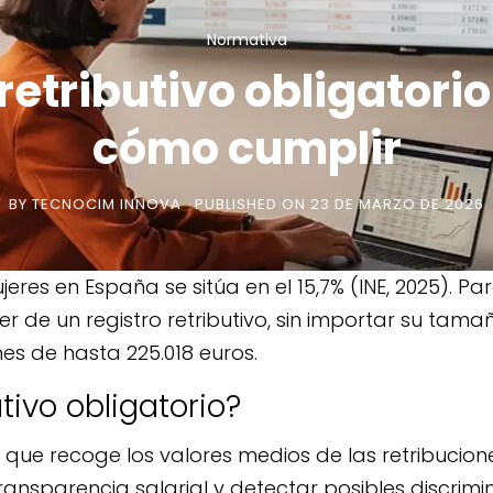
Normativa
retributivo obligatorio
cómo cumplir
BY
TECNOCIM INNOVA
PUBLISHED ON
23 DE MARZO DE 2026
eres en España se sitúa en el 15,7% (INE, 2025). Pa
 de un registro retributivo, sin importar su tamañ
es de hasta 225.018 euros.
utivo obligatorio?
o que recoge los valores medios de las retribucio
transparencia salarial y detectar posibles discrim