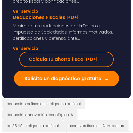
crédito fiscal y bonificaciones...
Ver servicio
→
Deducciones Fiscales I+D+i
Maximiza tus deducciones por I+D+i en el
Impuesto de Sociedades. Informes motivados,
certificaciones y defensa ante...
Ver servicio
→
Calcula tu ahorro fiscal I+D+i
→
Solicita un diagnóstico gratuito
→
deducciones fiscales inteligencia artificial
deducción innovación tecnológica IA
art 35 LIS inteligencia artificial
incentivos fiscales IA empresas