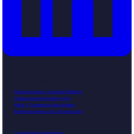
Servicios
Financiación Empresarial
Subvenciones y Ayudas Públicas
Deducciones Fiscales I+D+i
M&A y Traspasos Industriales
Bonificaciones a la Contratación
Innovación y Transformación
Consultoría Estratégica