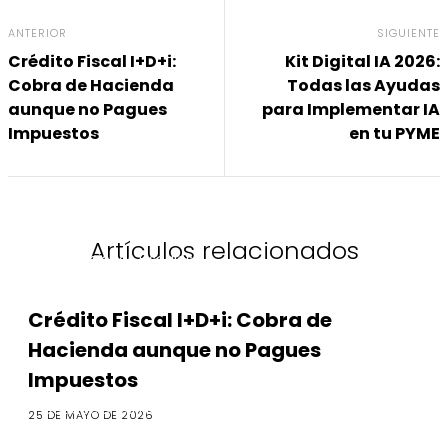
ANTERIOR
SIGUIENTE
Crédito Fiscal I+D+i:
Kit Digital IA 2026:
Cobra de Hacienda
Todas las Ayudas
aunque no Pagues
para Implementar IA
Impuestos
en tu PYME
Artículos relacionados
Deducciones Fiscales
Crédito Fiscal I+D+i: Cobra de
Hacienda aunque no Pagues
Impuestos
Deducciones Fiscales
25 DE MAYO DE 2026