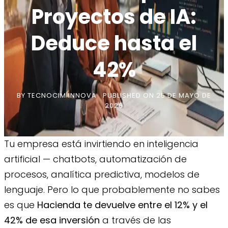
Proyectos de IA:
Deduce hasta el
42%
BY
TECNOCIM INNOVA
PUBLISHED ON
25 DE MAYO DE
2026
Tu empresa está invirtiendo en inteligencia
artificial — chatbots, automatización de
procesos, analítica predictiva, modelos de
lenguaje. Pero lo que probablemente no sabes
es que
Hacienda te devuelve entre el 12% y el
42% de esa inversión
a través de las