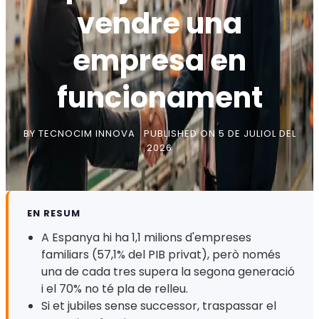
vendre una
empresa en
funcionament
BY
TECNOCIM INNOVA
PUBLISHED ON
5 DE JULIOL DEL
2026
EN RESUM
A Espanya hi ha 1,1 milions d'empreses
familiars (57,1% del PIB privat), però només
una de cada tres supera la segona generació
i el 70% no té pla de relleu.
Si et jubiles sense successor, traspassar el