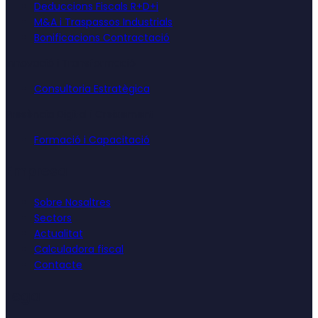
Deduccions Fiscals R+D+i
M&A i Traspassos Industrials
Bonificacions Contractació
Innovació i Transformació
Consultoria Estratègica
Presència Digital i Creixement
Formació i Capacitació
Empresa
Sobre Nosaltres
Sectors
Actualitat
Calculadora fiscal
Contacte
Legal