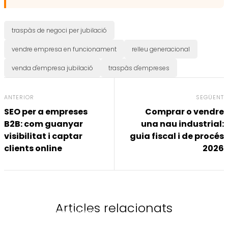
traspàs de negoci per jubilació
vendre empresa en funcionament
relleu generacional
venda d'empresa jubilació
traspàs d'empreses
ANTERIOR
SEGÜENT
SEO per a empreses
Comprar o vendre
B2B: com guanyar
una nau industrial:
visibilitat i captar
guia fiscal i de procés
clients online
2026
Articles relacionats
M&A i Compravenda