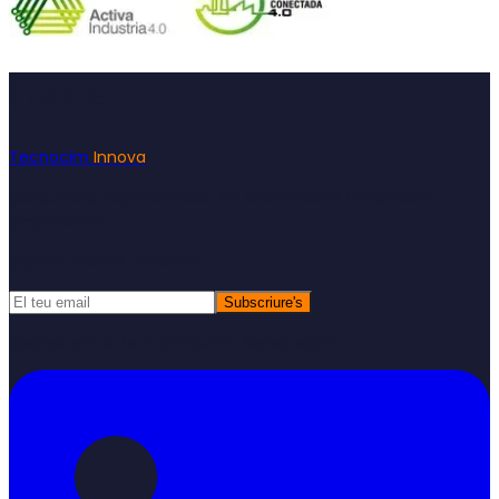
Footer
Tecnocim
Innova
Consultoria especialitzada en subvencions i innovació
empresarial
Rep les nostres novetats
Subscriure's
Respectem la teva privacitat. Sense spam.