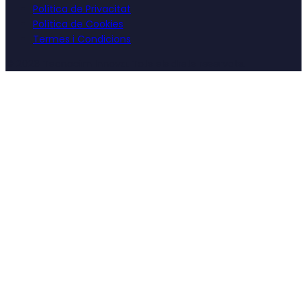
Política de Privacitat
Política de Cookies
Termes i Condicions
©
2026
Tecnocim Innova. Tots els drets reservats.