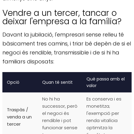
Vendre a un tercer, tancar o
deixar l'empresa a la família?
Davant la jubilació, l'empresari sense relleu té
bàsicament tres camins, i triar bé depèn de si el
negoci és rendible, transmissible i de si hi ha
familiars disposats:
Què passa amb el
Opció
Quan té sentit
valor
No hi ha
Es conserva i es
successor, però
monetitza;
Traspàs /
el negoci és
l'exempció per
venda a un
rendible i pot
renda vitalícia
tercer
funcionar sense
optimitza la