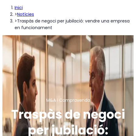
Inici
>
Notícies
>
Traspàs de negoci per jubilació: vendre una empresa
en funcionament
M&A i Compravenda
Traspàs de negoci
per jubilació: