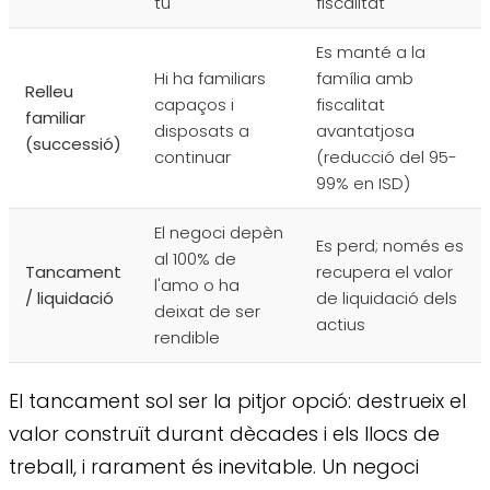
tu
fiscalitat
Es manté a la
Hi ha familiars
família amb
Relleu
capaços i
fiscalitat
familiar
disposats a
avantatjosa
(successió)
continuar
(reducció del 95-
99% en ISD)
El negoci depèn
Es perd; només es
al 100% de
Tancament
recupera el valor
l'amo o ha
/ liquidació
de liquidació dels
deixat de ser
actius
rendible
El tancament sol ser la pitjor opció: destrueix el
valor construït durant dècades i els llocs de
treball, i rarament és inevitable. Un negoci