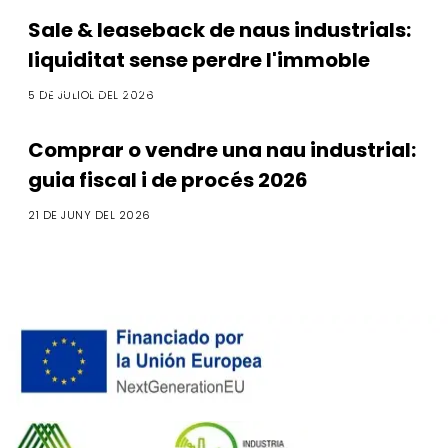
Sale & leaseback de naus industrials:
liquiditat sense perdre l'immoble
M&A i Compravenda
5 DE JULIOL DEL 2026
Comprar o vendre una nau industrial:
guia fiscal i de procés 2026
21 DE JUNY DEL 2026