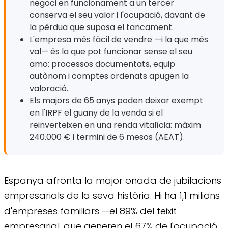
negoci en funcionament a un tercer
conserva el seu valor i l'ocupació, davant de
la pèrdua que suposa el tancament.
L'empresa més fàcil de vendre —i la que més
val— és la que pot funcionar sense el seu
amo: processos documentats, equip
autònom i comptes ordenats apugen la
valoració.
Els majors de 65 anys poden deixar exempt
en l'IRPF el guany de la venda si el
reinverteixen en una renda vitalícia: màxim
240.000 € i termini de 6 mesos (AEAT).
Espanya afronta la major onada de jubilacions
empresarials de la seva història. Hi ha 1,1 milions
d'empreses familiars —el 89% del teixit
empresarial, que generen el 67% de l'ocupació