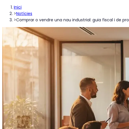
Inici
>
Notícies
>
Comprar o vendre una nau industrial: guia fiscal i de pr