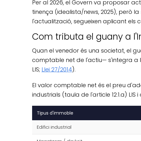
Per al 2026, el Govern va proposar act
tinença (idealista/news, 2025), però l
l'actualització, segueixen aplicant els 
Com tributa el guany a l
Quan el venedor és una societat, el gua
comptable net de l'actiu— s'integra a 
LIS;
Llei 27/2014
).
El valor comptable net és el preu d'adq
industrials (taula de l'article 12.1.a) LI
Tipus d'immoble
Edifici industrial