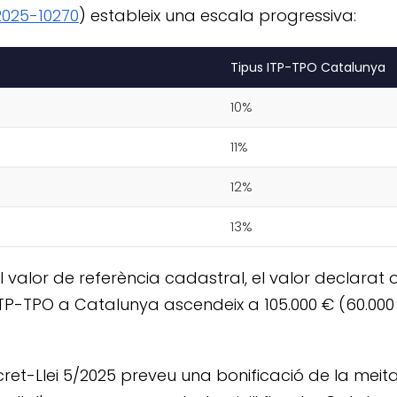
025-10270
) estableix una escala progressiva:
Tipus ITP-TPO Catalunya
10%
11%
12%
13%
valor de referència cadastral, el valor declarat o 
'ITP-TPO a Catalunya ascendeix a 105.000 € (60.000 
ecret-Llei 5/2025 preveu una bonificació de la mei