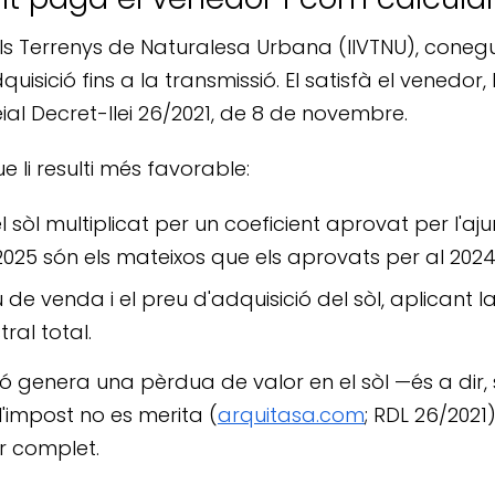
els Terrenys de Naturalesa Urbana (IIVTNU), cone
quisició fins a la transmissió. El satisfà el venedor
eial Decret-llei 26/2021, de 8 de novembre.
e li resulti més favorable:
el sòl multiplicat per un coeficient aprovat per l'
2025 són els mateixos que els aprovats per al 2024
eu de venda i el preu d'adquisició del sòl, aplicant
ral total.
ó genera una pèrdua de valor en el sòl —és a dir, si
 l'impost no es merita (
arquitasa.com
; RDL 26/2021
r complet.