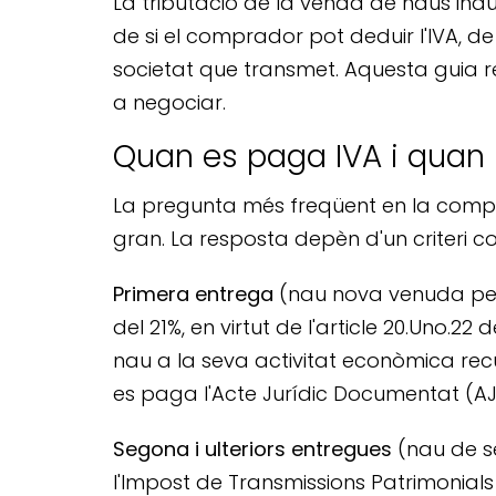
La tributació de la venda de naus ind
de si el comprador pot deduir l'IVA, de
societat que transmet. Aquesta guia r
a negociar.
Quan es paga IVA i quan 
La pregunta més freqüent en la compr
gran. La resposta depèn d'un criteri c
Primera entrega
(nau nova venuda pel 
del 21%, en virtut de l'article 20.Uno.22 d
nau a la seva activitat econòmica rec
es paga l'Acte Jurídic Documentat (AJD
Segona i ulteriors entregues
(nau de se
l'Impost de Transmissions Patrimonials