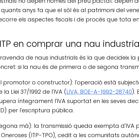
ustrials no depèn només del preu pactat: depèn d
 quants anys fa que el sòl és al patrimoni del vened
ecorre els aspectes fiscals i de procés que tota
ITP en comprar una nau industria
avenda de naus industrials és la que decideix la
oncret: si la nau és de primera o de segona transmi
promotor o constructor): l'operació està subjecta
e la Llei 37/1992 de l'IVA (
LIVA, BOE-A-1992-28740
).
upera íntegrament l'IVA suportat en les seves de
) per l'escriptura pública.
gona mà): la transmissió queda exempta d'IVA per l
 Oneroses (ITP-TPO), cedit a les comunitats autòn