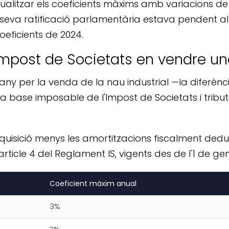
ualitzar els coeficients màxims amb variacions de
a seva ratificació parlamentària estava pendent a
coeficients de 2024.
'Impost de Societats en vendre u
ny per la venda de la nau industrial —la diferènci
la base imposable de l'Impost de Societats i tribut
uisició menys les amortitzacions fiscalment deduïd
S i article 4 del Reglament IS, vigents des de l'1 de g
Coeficient màxim anual
3%