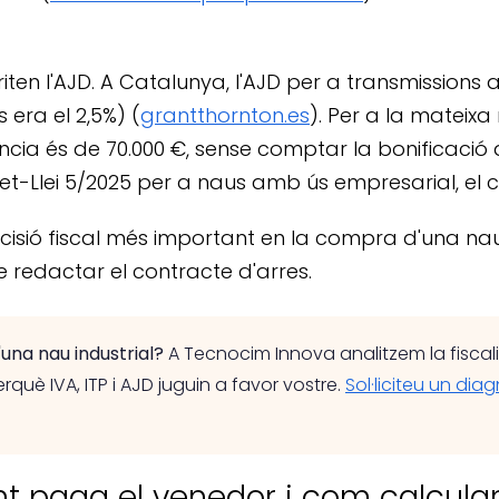
iten l'AJD. A Catalunya, l'AJD per a transmissions
 era el 2,5%) (
grantthornton.es
). Per a la mateixa 
erència és de 70.000 €, sense comptar la bonificació
t-Llei 5/2025 per a naus amb ús empresarial, el co
ecisió fiscal més important en la compra d'una nau
 redactar el contracte d'arres.
una nau industrial?
A Tecnocim Innova analitzem la fiscalit
rquè IVA, ITP i AJD juguin a favor vostre.
Sol·liciteu un dia
nt paga el venedor i com calcular