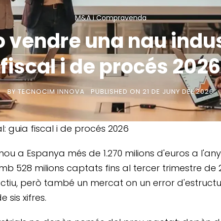
M&A i Compravenda
 vendre una nau indust
fiscal i de procés 2026
BY
TECNOCIM INNOVA
PUBLISHED ON
21 DE JUNY DEL 2026
 guia fiscal i de procés 2026
u a Espanya més de 1.270 milions d'euros a l'any 
 528 milions captats fins al tercer trimestre de 20
actiu, però també un mercat on un error d'estructu
sis xifres.