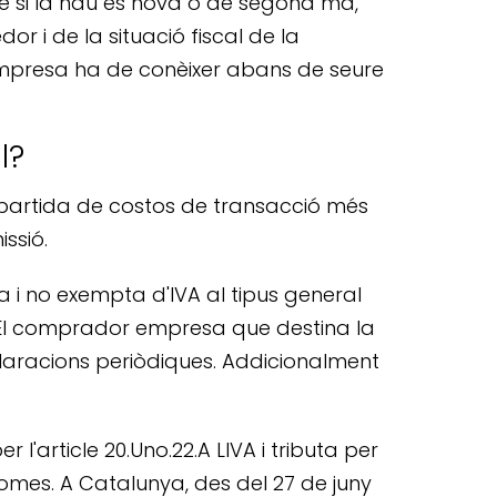
e si la nau és nova o de segona mà,
or i de la situació fiscal de la
 empresa ha de conèixer abans de seure
l?
 partida de costos de transacció més
ssió.
 i no exempta d'IVA al tipus general
 El comprador empresa que destina la
claracions periòdiques. Addicionalment
'article 20.Uno.22.A LIVA i tributa per
omes. A Catalunya, des del 27 de juny