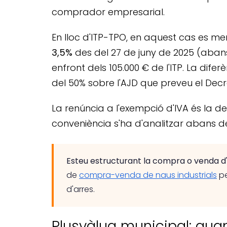
comprador empresarial.
En lloc d'ITP-TPO, en aquest cas es mer
3,5%
des del 27 de juny de 2025 (abans
enfront dels 105.000 € de l'ITP. La dif
del 50% sobre l'AJD que preveu el Decre
La renúncia a l'exempció d'IVA és la d
conveniència s'ha d'analitzar abans de
Esteu estructurant la compra o venda d'
de
compra-venda de naus industrials
pe
d'arres.
Plusvàlua municipal: qua