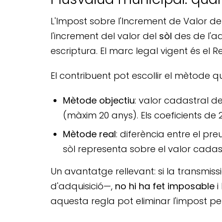
L'Impost sobre l'Increment de Valor d
l'increment del valor del
sòl
des de l'ad
escriptura. El marc legal vigent és el R
El contribuent pot escollir el mètode qu
Mètode objectiu
: valor cadastral d
(màxim 20 anys). Els coeficients de 
Mètode real
: diferència entre el pr
sòl representa sobre el valor cadast
Un avantatge rellevant: si la transmissi
d'adquisició—,
no hi ha fet imposable
i
aquesta regla pot eliminar l'impost pe