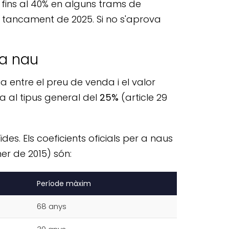
 fins al 40% en alguns trams de
l tancament de 2025. Si no s'aprova
na nau
a entre el preu de venda i el valor
a al tipus general del
25%
(article 29
es. Els coeficients oficials per a naus
ener de 2015) són:
Període màxim
68 anys