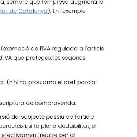
unya, sempre que l'empresa augmenti la
itat de Catalunya
). En l'exemple
'exempció de l'IVA regulada a l'article
d'IVA que protegeix les segones
at (n'hi ha prou amb el dret parcial
escriptura de compravenda.
rsió del subjecte passiu
de l'article
cuteix i, si té plena deduïbilitat, el
ta efectivament neutre per al