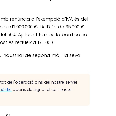
 amb renúncia a l'exempció d'IVA és del
nau d'1.000.000 €: l'AJD és de 35.000 €
 del 50%. Aplicant també la bonificació
st es redueix a 17.500 €.
 industrial de segona mà, i la seva
at de l'operació dins del nostre servei
gnòstic
abans de signar el contracte
-la