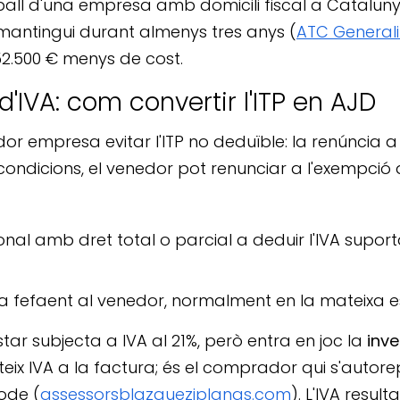
treball d'una empresa amb domicili fiscal a Catal
la mantingui durant almenys tres anys (
ATC General
52.500 € menys de cost.
'IVA: com convertir l'ITP en AJD
 empresa evitar l'ITP no deduïble: la renúncia a l
ondicions, el venedor pot renunciar a l'exempció 
nal amb dret total o parcial a deduir l'IVA suport
 fefaent al venedor, normalment en la mateixa 
tar subjecta a IVA al 21%, però entra en joc la
inve
eix IVA a la factura; és el comprador qui s'autoreper
ode (
assessorsblazqueziplanas.com
). L'IVA resul