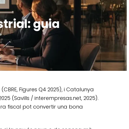
rial: guia
(CBRE, Figures Q4 2025), i Catalunya
25 (Savills / interempresas.net, 2025).
ra fiscal pot convertir una bona