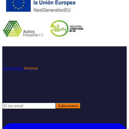
Footer
Tecnocim
Innova
Consultoria especialitzada en subvencions i innovació
empresarial
Rep les nostres novetats
Subscriure's
Respectem la teva privacitat. Sense spam.