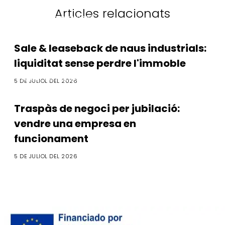
Articles relacionats
M&A i Compravenda
Sale & leaseback de naus industrials:
liquiditat sense perdre l'immoble
M&A i Compravenda
5 DE JULIOL DEL 2026
Traspàs de negoci per jubilació:
vendre una empresa en
funcionament
5 DE JULIOL DEL 2026