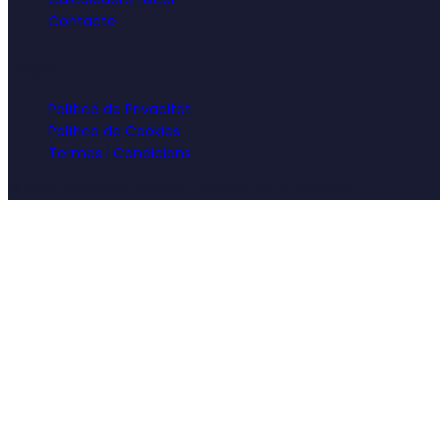
Contacte
Legal
Política de Privacitat
Política de Cookies
Termes i Condicions
©
2026
Tecnocim Innova. Tots els drets reservats.