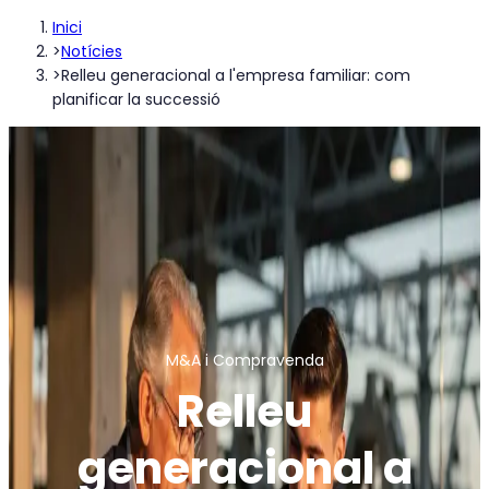
Inici
>
Notícies
>
Relleu generacional a l'empresa familiar: com
planificar la successió
M&A i Compravenda
Relleu
generacional a