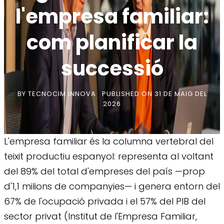
l'empresa familiar:
com planificar la
successió
BY
TECNOCIM INNOVA
PUBLISHED ON
31 DE MAIG DEL
2026
L'empresa familiar és la columna vertebral del
teixit productiu espanyol: representa al voltant
del 89% del total d'empreses del país —prop
d'1,1 milions de companyies— i genera entorn del
67% de l'ocupació privada i el 57% del PIB del
sector privat (Institut de l'Empresa Familiar,