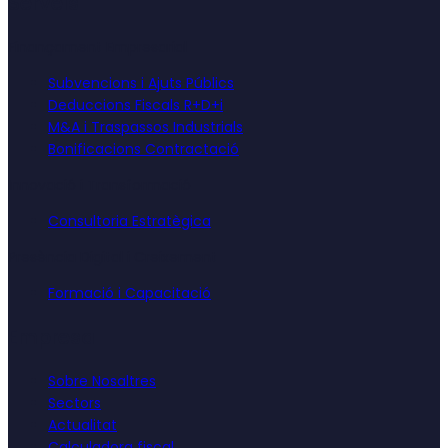
Serveis
Finançament Empresarial
Subvencions i Ajuts Públics
Deduccions Fiscals R+D+i
M&A i Traspassos Industrials
Bonificacions Contractació
Innovació i Transformació
Consultoria Estratègica
Presència Digital i Creixement
Formació i Capacitació
Empresa
Sobre Nosaltres
Sectors
Actualitat
Calculadora fiscal