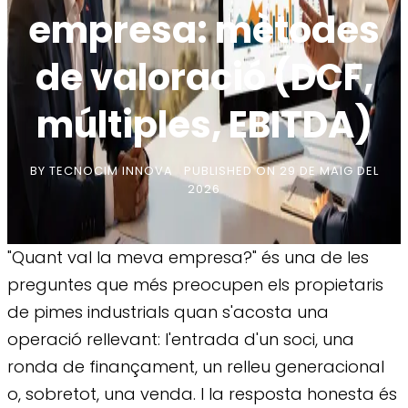
empresa: mètodes
de valoració (DCF,
múltiples, EBITDA)
BY
TECNOCIM INNOVA
PUBLISHED ON
29 DE MAIG DEL
2026
"Quant val la meva empresa?" és una de les
preguntes que més preocupen els propietaris
de pimes industrials quan s'acosta una
operació rellevant: l'entrada d'un soci, una
ronda de finançament, un relleu generacional
o, sobretot, una venda. I la resposta honesta és