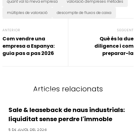
quant val la meva empresa
valoració d'empreses mètodes
múltiples de valoració
descompte de fluxos de caixa
ANTERIOR
SEGÜENT
Com vendre una
Què és la due
empresa a Espanya:
diligence i com
guia pas a pas 2026
preparar-la
Articles relacionats
M&A i Compravenda
Sale & leaseback de naus industrials:
liquiditat sense perdre l'immoble
M&A i Compravenda
5 DE JULIOL DEL 2026