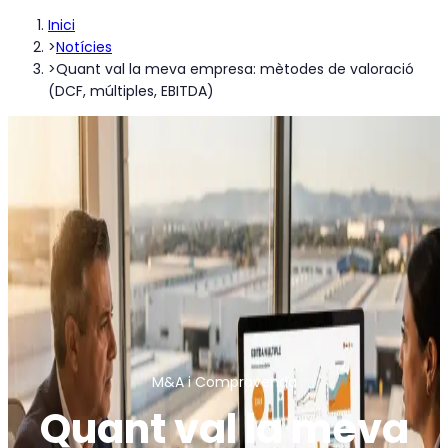
Inici
>
Notícies
>
Quant val la meva empresa: mètodes de valoració
(DCF, múltiples, EBITDA)
M&A i Compravenda
Quant val la meva