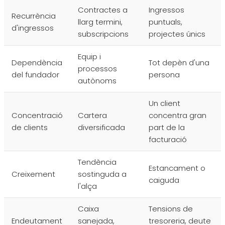
Contractes a
Ingressos
Recurrència
llarg termini,
puntuals,
d'ingressos
subscripcions
projectes únics
Equip i
Dependència
Tot depèn d'una
processos
del fundador
persona
autònoms
Un client
Concentració
Cartera
concentra gran
de clients
diversificada
part de la
facturació
Tendència
Estancament o
Creixement
sostinguda a
caiguda
l'alça
Caixa
Tensions de
Endeutament
sanejada,
tresoreria, deute