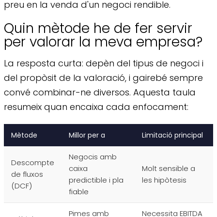
preu en la venda d'un negoci rendible.
Quin mètode he de fer servir
per valorar la meva empresa?
La resposta curta: depèn del tipus de negoci i
del propòsit de la valoració, i gairebé sempre
convé combinar-ne diversos. Aquesta taula
resumeix quan encaixa cada enfocament:
Mètode
Millor per a
Limitació principal
Negocis amb
Descompte
caixa
Molt sensible a
de fluxos
predictible i pla
les hipòtesis
(DCF)
fiable
Pimes amb
Necessita EBITDA