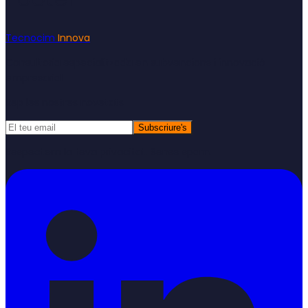
Tecnocim
Innova
Consultoria especialitzada en subvencions i innovació
empresarial
Rep les nostres novetats
Subscriure's
Respectem la teva privacitat. Sense spam.