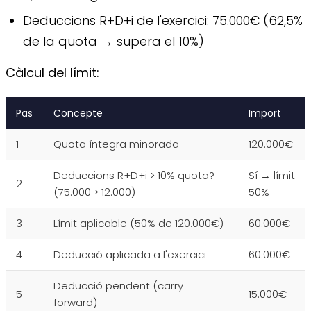
Deduccions R+D+i de l'exercici: 75.000€ (62,5%
de la quota → supera el 10%)
Càlcul del límit:
Pas
Concepte
Import
1
Quota íntegra minorada
120.000€
Deduccions R+D+i > 10% quota?
Sí → límit
2
(75.000 > 12.000)
50%
3
Límit aplicable (50% de 120.000€)
60.000€
4
Deducció aplicada a l'exercici
60.000€
Deducció pendent (carry
5
15.000€
forward)