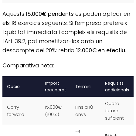
Aquests
15.000€ pendents
es poden aplicar en
els 18 exercicis següents. Si l'empresa prefereix
liquiditat immediata i compleix els requisits de
l'Art. 39.2, pot monetitzar-los amb un
descompte del 20%: rebria
12.000€ en efectiu
.
Comparativa neta:
Import
Requisits
Opció
Termini
recuperat
addicionals
Quota
Carry
15.000€
Fins a 18
futura
forward
(100%)
anys
suficient
~6
IMV +