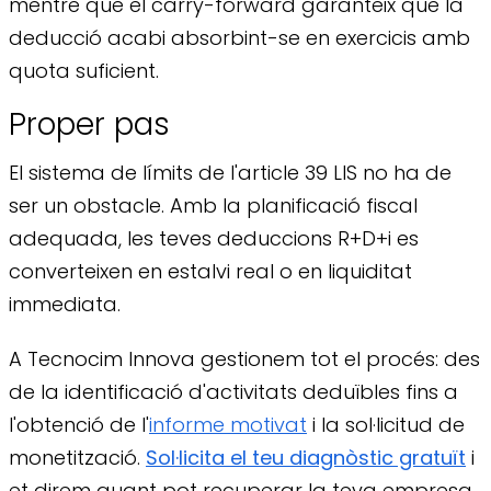
mentre que el carry-forward garanteix que la
deducció acabi absorbint-se en exercicis amb
quota suficient.
Proper pas
El sistema de límits de l'article 39 LIS no ha de
ser un obstacle. Amb la planificació fiscal
adequada, les teves deduccions R+D+i es
converteixen en estalvi real o en liquiditat
immediata.
A Tecnocim Innova gestionem tot el procés: des
de la identificació d'activitats deduïbles fins a
l'obtenció de l'
informe motivat
i la sol·licitud de
monetització.
Sol·licita el teu diagnòstic gratuït
i
et direm quant pot recuperar la teva empresa.