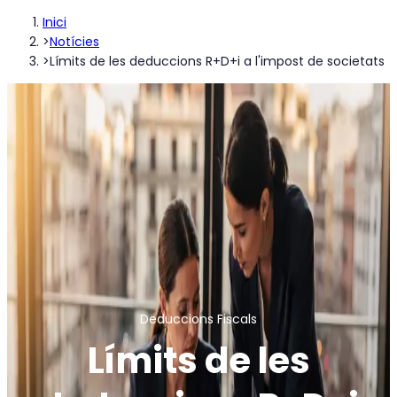
Inici
>
Notícies
>
Límits de les deduccions R+D+i a l'impost de societats
Deduccions Fiscals
Límits de les