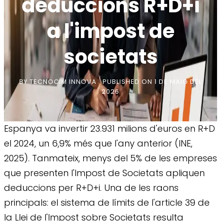
deduccions R+D+i
a l'impost de
societats
BY
TECNOCIM INNOVA
PUBLISHED ON
1 DE MAIG DEL
2026
Espanya va invertir 23.931 milions d'euros en R+D
el 2024, un 6,9% més que l'any anterior (INE,
2025). Tanmateix, menys del 5% de les empreses
que presenten l'Impost de Societats apliquen
deduccions per R+D+i. Una de les raons
principals: el sistema de límits de l'article 39 de
la Llei de l'Impost sobre Societats resulta