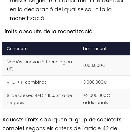
mesos següents
al tancament de l'exercici
en la declaració del qual se sol·licita la
monetització
Límits absoluts de la monetització:
Concepte
Límit anual
Només innovació tecnològica
1.000.000€
(IT)
R+D + IT combinat
3.000.000€
Si despeses R+D > 10% xifra de
+2.000.000€
negocis
addicionals
Aquests límits s'apliquen al
grup de societats
complet
segons els criteris de l'article 42 del