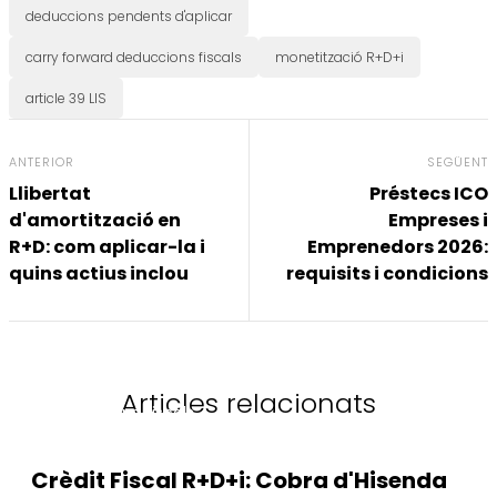
deduccions pendents d'aplicar
carry forward deduccions fiscals
monetització R+D+i
article 39 LIS
ANTERIOR
SEGÜENT
Llibertat
Préstecs ICO
d'amortització en
Empreses i
R+D: com aplicar-la i
Emprenedors 2026:
quins actius inclou
requisits i condicions
Articles relacionats
Deduccions Fiscals
Crèdit Fiscal R+D+i: Cobra d'Hisenda