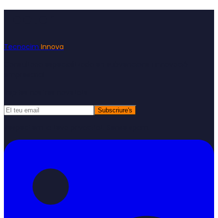
Footer
Tecnocim
Innova
Consultoria especialitzada en subvencions i innovació
empresarial
Rep les nostres novetats
Subscriure's
Respectem la teva privacitat. Sense spam.