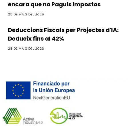
encara que no Paguis Impostos
Deduccions Fiscals
25 DE MAIG DEL 2026
Deduccions Fiscals per Projectes d'IA:
Dedueix fins al 42%
25 DE MAIG DEL 2026