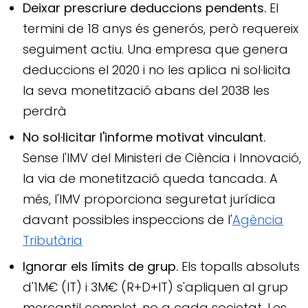
Deixar prescriure deduccions pendents.
El
termini de 18 anys és generós, però requereix
seguiment actiu. Una empresa que genera
deduccions el 2020 i no les aplica ni sol·licita
la seva monetització abans del 2038 les
perdrà
No sol·licitar l'informe motivat vinculant.
Sense l'IMV del Ministeri de Ciència i Innovació,
la via de monetització queda tancada. A
més, l'IMV proporciona seguretat jurídica
davant possibles inspeccions de l'
Agència
Tributària
Ignorar els límits de grup.
Els topalls absoluts
d'1M€ (IT) i 3M€ (R+D+IT) s'apliquen al grup
mercantil complet, no a cada societat. Les