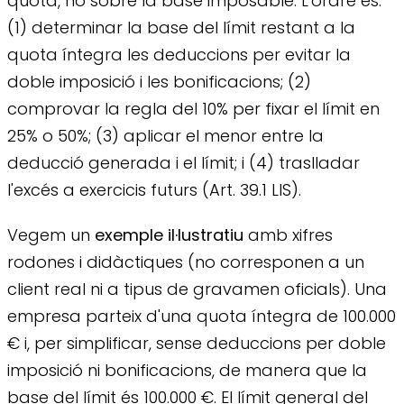
quota, no sobre la base imposable. L'ordre és:
(1) determinar la base del límit restant a la
quota íntegra les deduccions per evitar la
doble imposició i les bonificacions; (2)
comprovar la regla del 10% per fixar el límit en
25% o 50%; (3) aplicar el menor entre la
deducció generada i el límit; i (4) traslladar
l'excés a exercicis futurs (Art. 39.1 LIS).
Vegem un
exemple il·lustratiu
amb xifres
rodones i didàctiques (no corresponen a un
client real ni a tipus de gravamen oficials). Una
empresa parteix d'una quota íntegra de 100.000
€ i, per simplificar, sense deduccions per doble
imposició ni bonificacions, de manera que la
base del límit és 100.000 €. El límit general del