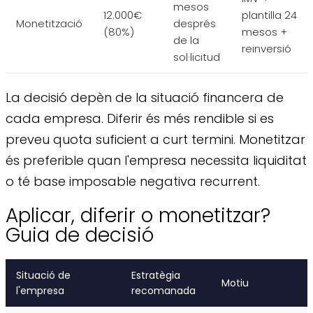
mesos
12.000€
plantilla 24
Monetització
després
(80%)
mesos +
de la
reinversió
sol·licitud
La decisió depèn de la situació financera de
cada empresa. Diferir és més rendible si es
preveu quota suficient a curt termini. Monetitzar
és preferible quan l'empresa necessita liquiditat
o té base imposable negativa recurrent.
Aplicar, diferir o monetitzar?
Guia de decisió
Situació de
Estratègia
Motiu
l'empresa
recomanada