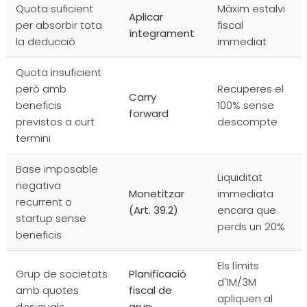
Quota suficient
Màxim estalvi
Aplicar
per absorbir tota
fiscal
íntegrament
la deducció
immediat
Quota insuficient
però amb
Recuperes el
Carry
beneficis
100% sense
forward
previstos a curt
descompte
termini
Base imposable
Liquiditat
negativa
Monetitzar
immediata
recurrent o
(Art. 39.2)
encara que
startup sense
perds un 20%
beneficis
Els límits
Grup de societats
Planificació
d'1M/3M
amb quotes
fiscal de
apliquen al
desiguals
grup