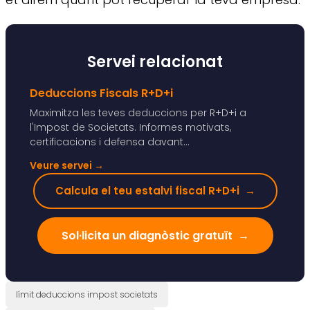
Servei relacionat
Deduccions Fiscals R+D+i
Maximitza les teves deduccions per R+D+i a
l'Impost de Societats. Informes motivats,
certificacions i defensa davant...
Veure servei
→
Calcula el teu estalvi fiscal R+D+i
→
Sol·licita un diagnòstic gratuït
→
límit deduccions impost societats