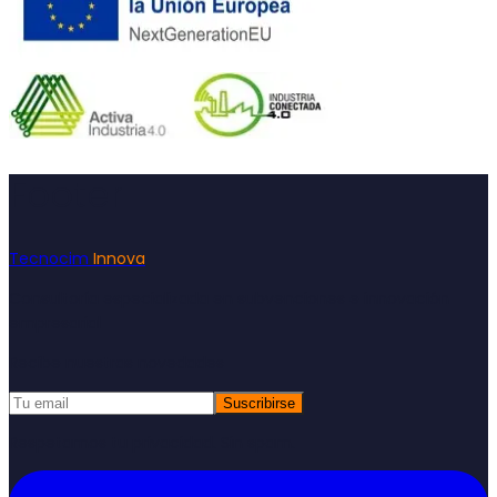
Footer
Tecnocim
Innova
Consultoría especializada en subvenciones e innovación
empresarial
Recibe nuestras novedades
Suscribirse
Respetamos tu privacidad. Sin spam.