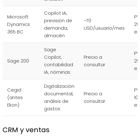
Copilot IA,
Microsoft
PY
previsión de
~70
Dynamics
25
demanda,
USD/usuario/mes
365 BC
e
almacén
Sage
PY
Copilot,
Precio a
Sage 200
25
contabilidad
consultar
e
IA, nóminas
Digitalización
Cegid
PY
documental,
Precio a
(antes
10
análisis de
consultar
Ekon)
e
gastos
CRM y ventas