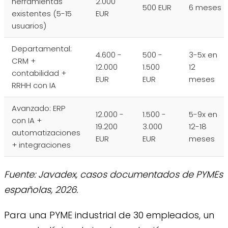
herramientas
2.000
500 EUR
6 meses
existentes (5-15
EUR
usuarios)
Departamental:
4.600 -
500 -
3-5x en
CRM +
12.000
1.500
12
contabilidad +
EUR
EUR
meses
RRHH con IA
Avanzado: ERP
12.000 -
1.500 -
5-9x en
con IA +
19.200
3.000
12-18
automatizaciones
EUR
EUR
meses
+ integraciones
Fuente: Javadex, casos documentados de PYMEs
españolas, 2026.
Para una PYME industrial de 30 empleados, un