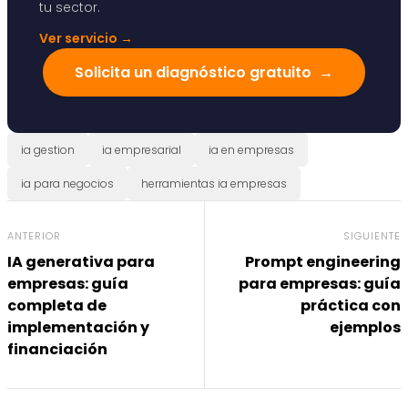
tu sector.
Ver servicio
→
Solicita un diagnóstico gratuito
→
ia gestion
ia empresarial
ia en empresas
ia para negocios
herramientas ia empresas
ANTERIOR
SIGUIENTE
IA generativa para
Prompt engineering
empresas: guía
para empresas: guía
completa de
práctica con
implementación y
ejemplos
financiación