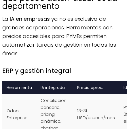
departamento
La
IA en empresas
ya no es exclusiva de
grandes corporaciones. Herramientas con
precios accesibles para PYMEs permiten
automatizar tareas de gestión en todas las
áreas:
ERP y gestión integral
Herramienta
IA integrada
Precio aprox.
Id
Conciliación
bancaria,
PY
Odoo
13-31
pricing
25
Enterprise
USD/usuario/mes
dinámico,
e
chatbot