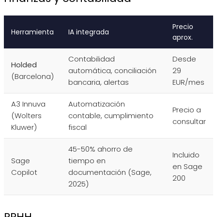
Precio
Herramienta
IA integrada
aprox.
Contabilidad
Desde
Holded
automática, conciliación
29
(Barcelona)
bancaria, alertas
EUR/mes
A3 Innuva
Automatización
Precio a
(Wolters
contable, cumplimiento
consultar
Kluwer)
fiscal
45-50% ahorro de
Incluido
Sage
tiempo en
en Sage
Copilot
documentación (Sage,
200
2025)
RRHH