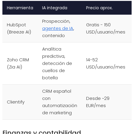
Herramienta
IA integrada
Precio aprox.
Prospección,
HubSpot
Gratis - 150
agentes de IA
,
(Breeze AI)
USD/usuario/mes
contenido
Analítica
predictiva,
Zoho CRM
14-52
detección de
(Zia AI)
USD/usuario/mes
cuellos de
botella
CRM español
con
Desde ~29
Clientify
automatización
EUR/mes
de marketing
Finanzas y contabilidad