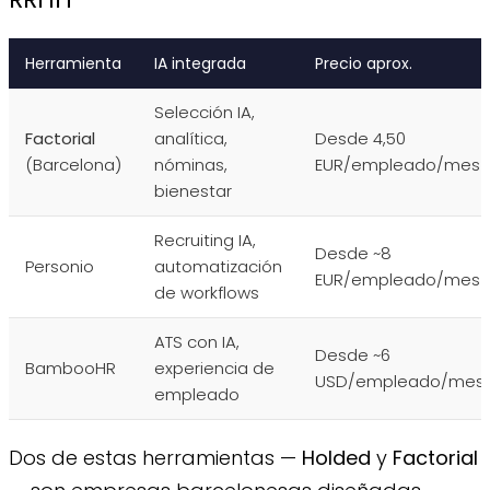
Herramienta
IA integrada
Precio aprox.
Selección IA,
Factorial
analítica,
Desde 4,50
(Barcelona)
nóminas,
EUR/empleado/mes
bienestar
Recruiting IA,
Desde ~8
Personio
automatización
EUR/empleado/mes
de workflows
ATS con IA,
Desde ~6
BambooHR
experiencia de
USD/empleado/mes
empleado
Dos de estas herramientas —
Holded
y
Factorial