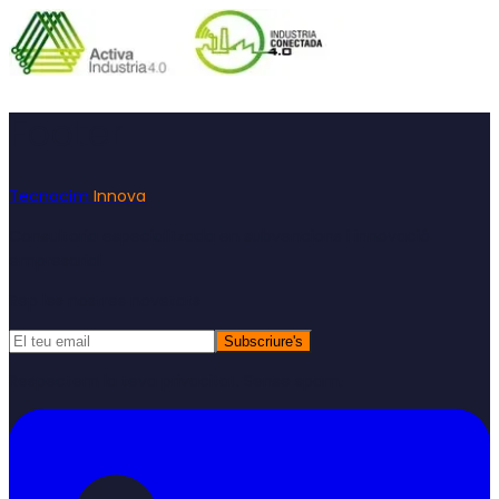
Footer
Tecnocim
Innova
Consultoria especialitzada en subvencions i innovació
empresarial
Rep les nostres novetats
Subscriure's
Respectem la teva privacitat. Sense spam.