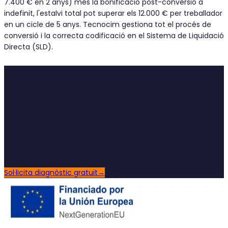
7.400 € en 2 anys) més la bonificació post-conversió a
indefinit, l'estalvi total pot superar els 12.000 € per treballador
en un cicle de 5 anys. Tecnocim gestiona tot el procés de
conversió i la correcta codificació en el Sistema de Liquidació
Directa (SLD).
Vols reduir els teus costos
de contractació amb
bonificacions reals?
Diagnòstic gratuït de les teves opcions de contractació
bonificada. Resposta en 24 hores.
Sol·licita diagnòstic gratuït
→