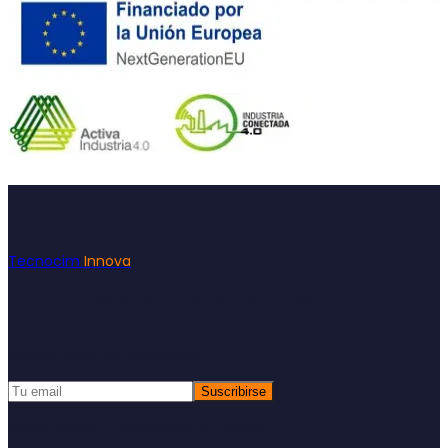
Footer
Tecnocim
Innova
Consultoría especializada en subvenciones e innovación
empresarial
Recibe nuestras novedades
Suscribirse
Respetamos tu privacidad. Sin spam.