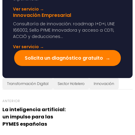
Ver servicio
→
Innovación Empresarial
Consultoría de innovación: roadmap I+D+i, UNE
166002, Sello PYME Innovadora y acceso a CDTI,
ACCIÓ y deducciones...
Ver servicio
→
Solicita un diagnóstico gratuito
→
Transformación Digital
Sector Hotelero
Innovación
ANTERIOR
La inteligencia artificial:
un impulso para las
PYMES españolas