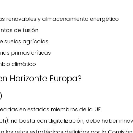
as renovables y almacenamiento energético
ntas de fusión
e suelos agrícolas
as primas críticas
bio climático
en Horizonte Europa?
)
lecidas en estados miembros de la UE
h): no basta con digitalización, debe haber inno
an los retos estratégicos definidos por la Comisión