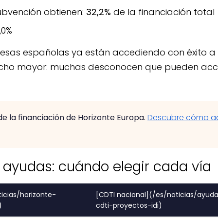
ubvención obtienen:
32,2%
de la financiación total
,0%
sas españolas ya están accediendo con éxito a H
ucho mayor: muchas desconocen que pueden acce
 la financiación de Horizonte Europa.
Descubre cómo a
s ayudas: cuándo elegir cada vía
icias/horizonte-
[CDTI nacional](/es/noticias/ayud
)
cdti-proyectos-idi)