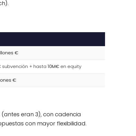
ch).
illones €
€ subvención + hasta
10M€
en equity
llones €
(antes eran 3), con cadencia
opuestas con mayor flexibilidad.