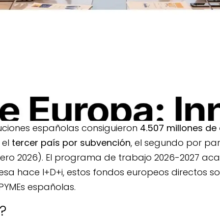
Innovación
Europa: fondos europe
ara empresas español
BY
TECNOCIM INNOVA
PUBLISHED ON
6 DE ABRIL DE 2026
ituciones españolas consiguieron
4.507 millones de
 el
tercer país por subvención
, el segundo por par
brero 2026). El programa de trabajo 2026-2027 ac
resa hace I+D+i, estos fondos europeos directos s
 PYMEs españolas.
?