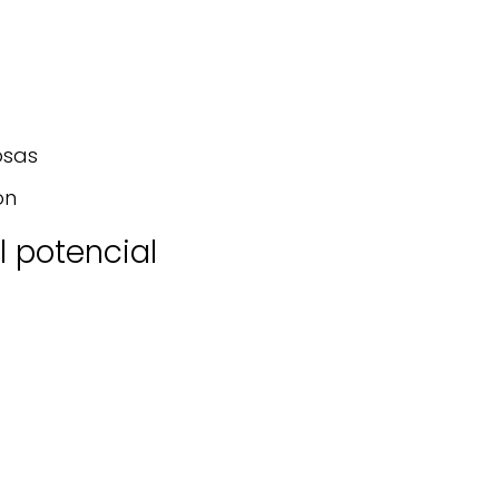
osas
ón
 potencial