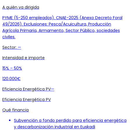
A quién va dirigida
PYME (5-250 empleados). CNAE-2025 (Anexo Decreto Foral
49/2026). Exclusiones: Pesca/Acuicultura, Producción
Agrícola Primaria, Armamento, Sector Público, sociedades
civiles.
Sector
:
—
Intensidad e importe
15% – 50%
120.000€
Eficiencia Energética PV
—
Eficiencia Energética PV
Qué financia
Subvención a fondo perdido para eficiencia energética
y descarbonización industrial en Euskadi