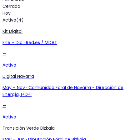
Cerrada
Hoy
Activa
(
4
)
Kit Digital
Ene
–
Dic
·
Red.es / MDAT
—
Activa
Digital Navarra
May
–
Nov
·
Comunidad Foral de Navarra - Dirección de
Energía, I+D+I
—
Activa
Transición Verde Bizkaia
May
–
Jun
·
Diputación Foral de Bizkaia