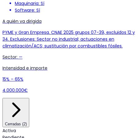
Maquinaria: Sí
Software: Sí
A quién va dirigida
PYME y Gran Empresa. CNAE 2025 grupos 07-39, excluidos 12 y
34. Exclusiones: Sector no industrial; actuaciones en
climatización/ACS; sustitución por combustibles fósiles.
Sector
:
—
Intensidad e importe
15% – 65%
4.000.000€
Cerradas
(
2
)
Activa
Pendiente