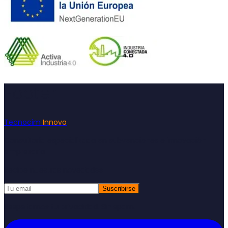
Footer
Tecnocim
Innova
Consultoría especializada en subvenciones e innovación
empresarial
Recibe nuestras novedades
Suscribirse
Respetamos tu privacidad. Sin spam.