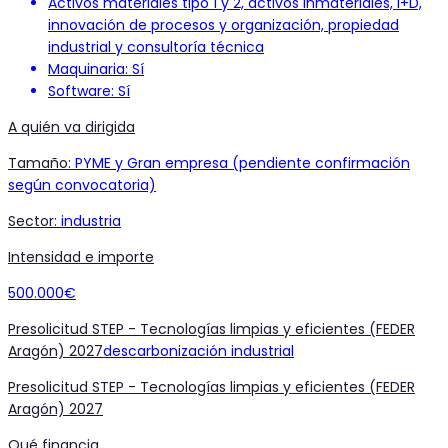
Activos materiales tipo 1 y 2, activos inmateriales, I+D,
innovación de procesos y organización, propiedad
industrial y consultoría técnica
Maquinaria: Sí
Software: Sí
A quién va dirigida
Tamaño
:
PYME y Gran empresa (pendiente confirmación
según convocatoria)
Sector
:
industria
Intensidad e importe
500.000€
Presolicitud STEP - Tecnologías limpias y eficientes (FEDER
Aragón) 2027
descarbonización industrial
Presolicitud STEP - Tecnologías limpias y eficientes (FEDER
Aragón) 2027
Qué financia