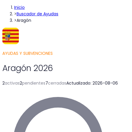
Inicio
>
Buscador de Ayudas
>
Aragón
AYUDAS Y SUBVENCIONES
Aragón
2026
2
activas
2
pendientes
7
cerradas
Actualizado
:
2026-08-06