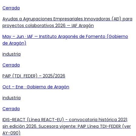
Cerrada
Ayudas a Agrupaciones Empresariales Innovadoras (AEI) para
proyectos colaborativos 2026 — IAF Aragón
May
–
Jun
·
IAF — Instituto Aragonés de Fomento (Gobierno
de Aragón)
industria
Cerrada
PAIP (TDI_FEDER) – 2025/2026
Oct
–
Ene
·
Gobierno de Aragón
industria
Cerrada
IDIS-REACT (Línea REACT-EU) - convocatoria histórica 2021;
sin edición 2026. Sucesora vigente: PAIP Línea TDI-FEDER (ver
AY-090)