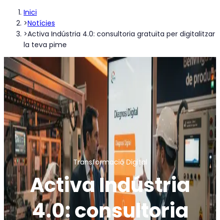
Inici
>
Notícies
>
Activa Indústria 4.0: consultoria gratuïta per digitalitzar
la teva pime
Transformació Digital
Activa Indústria
4.0: consultoria