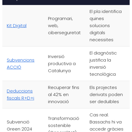
El pla identifica
Programari,
quines
Kit Digital
web,
solucions
ciberseguretat
digitals
necessites
El diagnòstic
Inversió
Subvencions
justifica la
productiva a
ACCIÓ
inversió
Catalunya
tecnològica
Recuperar fins
Els projectes
Deduccions
al 42% en
derivats poden
fiscals R+D+i
innovació
ser deduïbles
Cas real:
Transformació
Subvenció
Bassachs hi va
sostenible
Green 2024
accedir gràcies