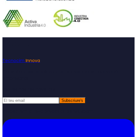
Footer
Tecnocim
Innova
Consultoria especialitzada en subvencions i innovació
empresarial
Rep les nostres novetats
Subscriure's
Respectem la teva privacitat. Sense spam.