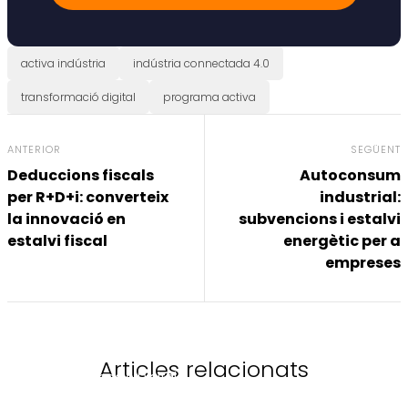
activa indústria
indústria connectada 4.0
transformació digital
programa activa
ANTERIOR
SEGÜENT
Deduccions fiscals
Autoconsum
per R+D+i: converteix
industrial:
la innovació en
subvencions i estalvi
estalvi fiscal
energètic per a
empreses
Articles relacionats
Transformació Digital