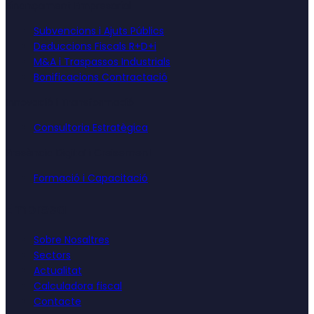
Finançament Empresarial
Subvencions i Ajuts Públics
Deduccions Fiscals R+D+i
M&A i Traspassos Industrials
Bonificacions Contractació
Innovació i Transformació
Consultoria Estratègica
Presència Digital i Creixement
Formació i Capacitació
Empresa
Sobre Nosaltres
Sectors
Actualitat
Calculadora fiscal
Contacte