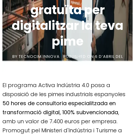
gratuïta per
digitalitzar la teva
pime
BY
TECNOCIM INNOVA
PUBLISHED ON
6 D’ABRIL DEL
2026
El programa Activa Indústria 4.0 posa a
disposició de les pimes industrials espanyoles
50 hores de consultoria especialitzada en
transformació digital, 100% subvencionada
,
amb un valor de 7.400 euros per empresa.
Promogut pel Ministeri d'Indústria i Turisme a