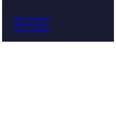
Legal
Política de Privacitat
Política de Cookies
Termes i Condicions
©
2026
Tecnocim Innova. Tots els drets reservats.