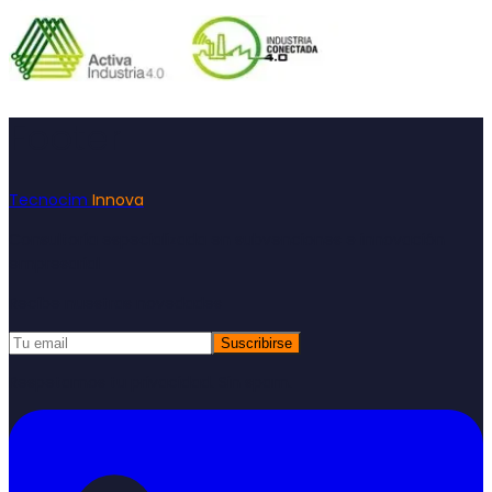
Footer
Tecnocim
Innova
Consultoría especializada en subvenciones e innovación
empresarial
Recibe nuestras novedades
Suscribirse
Respetamos tu privacidad. Sin spam.