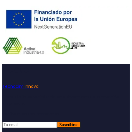
Footer
Tecnocim
Innova
Consultoría especializada en subvenciones e innovación
empresarial
Recibe nuestras novedades
Suscribirse