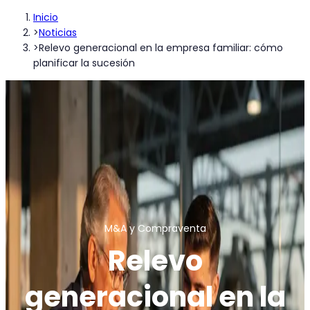
Inicio
>
Noticias
>
Relevo generacional en la empresa familiar: cómo
planificar la sucesión
M&A y Compraventa
Relevo
generacional en la