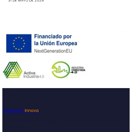
31 DE MAYO DE 2026
Footer
Tecnocim
Innova
Consultoría especializada en subvenciones e innovación
empresarial