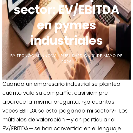
sector: EV/EBITDA
en pymes
industriales
BY
TECNOCIM INNOVA
PUBLISHED ON
31 DE MAYO DE
2026
Cuando un empresario industrial se plantea
cuánto vale su compañía, casi siempre
aparece la misma pregunta: «¿a cuántas
veces EBITDA se está pagando mi sector?». Los
múltiplos de valoración
—y en particular el
EV/EBITDA— se han convertido en el lenguaje