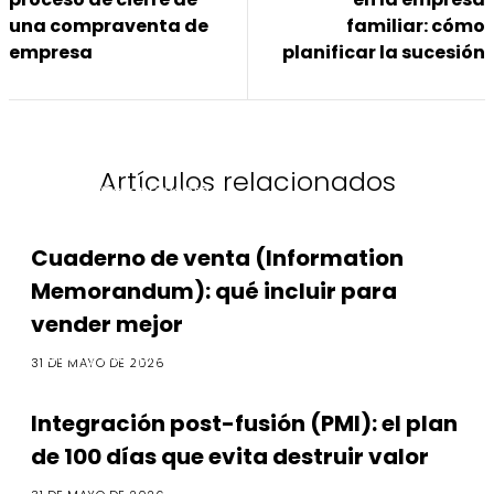
una compraventa de
familiar: cómo
empresa
planificar la sucesión
Artículos relacionados
M&A y Compraventa
Cuaderno de venta (Information
Memorandum): qué incluir para
vender mejor
M&A y Compraventa
31 DE MAYO DE 2026
Integración post-fusión (PMI): el plan
de 100 días que evita destruir valor