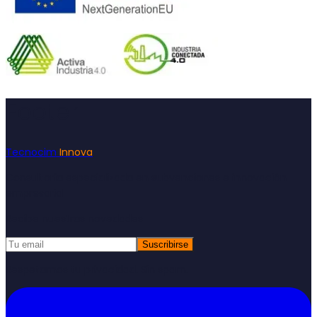
Footer
Tecnocim
Innova
Consultoría especializada en subvenciones e innovación
empresarial
Recibe nuestras novedades
Suscribirse
Respetamos tu privacidad. Sin spam.