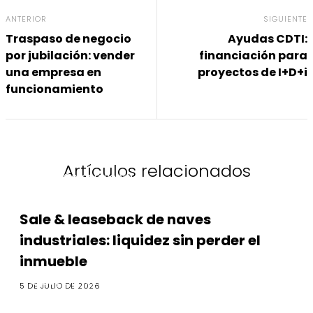
ANTERIOR
SIGUIENTE
Traspaso de negocio
Ayudas CDTI:
por jubilación: vender
financiación para
una empresa en
proyectos de I+D+i
funcionamiento
Artículos relacionados
M&A y Compraventa
Sale & leaseback de naves
industriales: liquidez sin perder el
inmueble
M&A y Compraventa
5 DE JULIO DE 2026