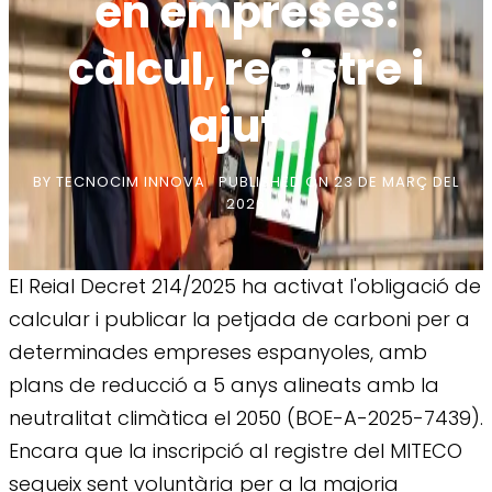
en empreses:
càlcul, registre i
ajuts
BY
TECNOCIM INNOVA
PUBLISHED ON
23 DE MARÇ DEL
2026
El Reial Decret 214/2025 ha activat l'obligació de
calcular i publicar la petjada de carboni per a
determinades empreses espanyoles, amb
plans de reducció a 5 anys alineats amb la
neutralitat climàtica el 2050 (BOE-A-2025-7439).
Encara que la inscripció al registre del MITECO
segueix sent voluntària per a la majoria