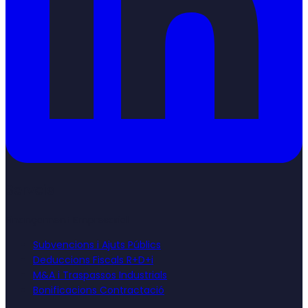
Serveis
Finançament Empresarial
Subvencions i Ajuts Públics
Deduccions Fiscals R+D+i
M&A i Traspassos Industrials
Bonificacions Contractació