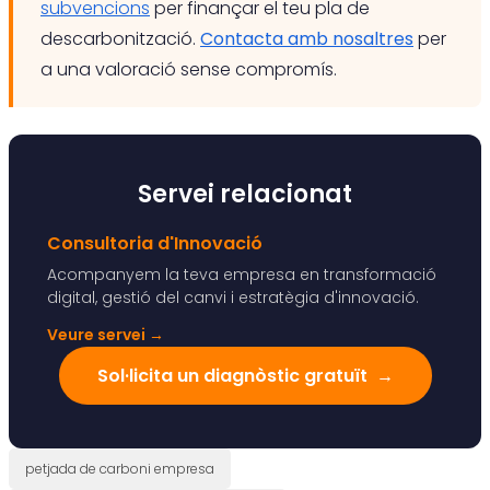
subvencions
per finançar el teu pla de
descarbonització.
Contacta amb nosaltres
per
a una valoració sense compromís.
Servei relacionat
Consultoria d'Innovació
Acompanyem la teva empresa en transformació
digital, gestió del canvi i estratègia d'innovació.
Veure servei
→
Sol·licita un diagnòstic gratuït
→
petjada de carboni empresa