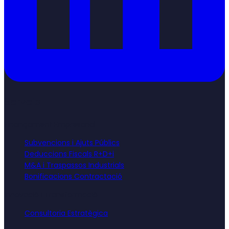
Serveis
Finançament Empresarial
Subvencions i Ajuts Públics
Deduccions Fiscals R+D+i
M&A i Traspassos Industrials
Bonificacions Contractació
Innovació i Transformació
Consultoria Estratègica