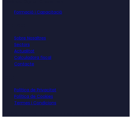
Presència Digital i Creixement
Formació i Capacitació
Empresa
Sobre Nosaltres
Sectors
Actualitat
Calculadora fiscal
Contacte
Legal
Política de Privacitat
Política de Cookies
Termes i Condicions
©
2026
Tecnocim Innova. Tots els drets reservats.