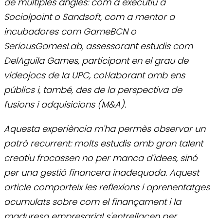
de múltiples angles: com a executiu a
Socialpoint o Sandsoft, com a mentor a
incubadores com GameBCN o
SeriousGamesLab, assessorant estudis com
DelAguila Games, participant en el grau de
videojocs de la UPC, col·laborant amb ens
públics i, també, des de la perspectiva de
fusions i adquisicions (M&A).
Aquesta experiència m'ha permès observar un
patró recurrent: molts estudis amb gran talent
creatiu fracassen no per manca d'idees, sinó
per una gestió financera inadequada. Aquest
article comparteix les reflexions i aprenentatges
acumulats sobre com el finançament i la
maduresa empresarial s'entrellacen per