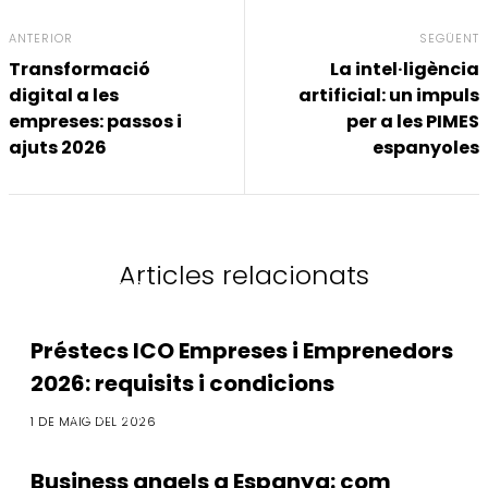
ANTERIOR
SEGÜENT
Transformació
La intel·ligència
digital a les
artificial: un impuls
empreses: passos i
per a les PIMES
ajuts 2026
espanyoles
Articles relacionats
Finançament
Préstecs ICO Empreses i Emprenedors
2026: requisits i condicions
Finançament
1 DE MAIG DEL 2026
Business angels a Espanya: com