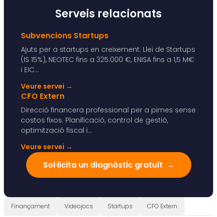
Serveis relacionats
Subvencions Startups
Ajuts per a startups en creixement: Llei de Startups
(IS 15%), NEOTEC fins a 325.000 €, ENISA fins a 1,5 M€
i EIC...
Veure servei
→
CFO Extern
Direcció financera professional per a pimes sense
costos fixos. Planificació, control de gestió,
optimització fiscal i...
Veure servei
→
Sol·licita un diagnòstic gratuït
→
Finançament
Videojocs
Startups
CFO Extern