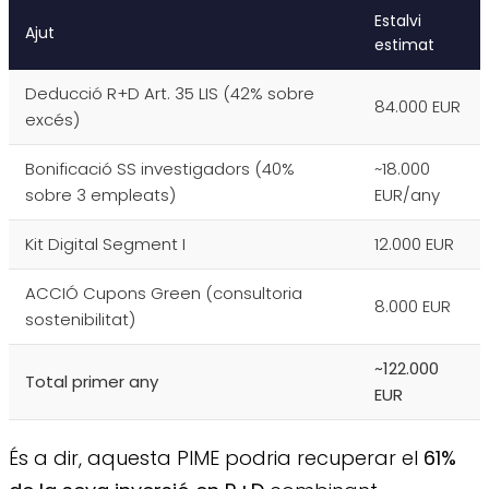
Estalvi
Ajut
estimat
Deducció R+D Art. 35 LIS (42% sobre
84.000 EUR
excés)
Bonificació SS investigadors (40%
~18.000
sobre 3 empleats)
EUR/any
Kit Digital Segment I
12.000 EUR
ACCIÓ Cupons Green (consultoria
8.000 EUR
sostenibilitat)
~122.000
Total primer any
EUR
És a dir, aquesta PIME podria recuperar el
61%