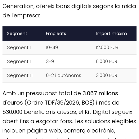
Generation, ofereix bons digitals segons la mida
de l'empresa:
Segment
Empleats
Import màxim
Segment I
10-49
12.000 EUR
Segment II
3-9
6.000 EUR
Segment III
0-2 i autònoms
3.000 EUR
Amb un pressupost total de
3.067 milions
d'euros
(Ordre TDF/39/2026, BOE) i més de
530.000 beneficiaris atesos, el Kit Digital segueix
obert fins a esgotar fons. Les solucions elegibles
inclouen pàgina web, comerç electrònic,