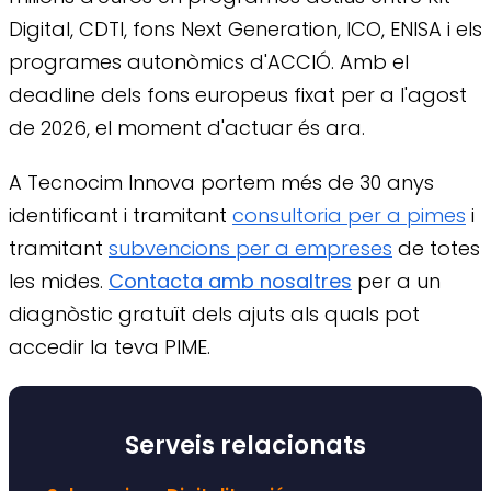
Digital, CDTI, fons Next Generation, ICO, ENISA i els
programes autonòmics d'ACCIÓ. Amb el
deadline dels fons europeus fixat per a l'agost
de 2026, el moment d'actuar és ara.
A Tecnocim Innova portem més de 30 anys
identificant i tramitant
consultoria per a pimes
i
tramitant
subvencions per a empreses
de totes
les mides.
Contacta amb nosaltres
per a un
diagnòstic gratuït dels ajuts als quals pot
accedir la teva PIME.
Serveis relacionats