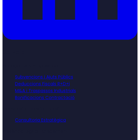
Serveis
Finançament Empresarial
Subvencions i Ajuts Públics
Deduccions Fiscals R+D+i
M&A i Traspassos Industrials
Bonificacions Contractació
Innovació i Transformació
Consultoria Estratègica
Presència Digital i Creixement