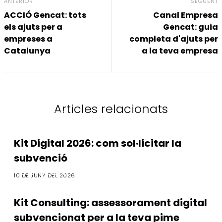
ANTERIOR
SEGÜENT
ACCIÓ Gencat: tots
Canal Empresa
els ajuts per a
Gencat: guia
empreses a
completa d'ajuts per
Catalunya
a la teva empresa
Articles relacionats
Subvencions
Kit Digital 2026: com sol·licitar la
subvenció
Subvencions
10 DE JUNY DEL 2026
Kit Consulting: assessorament digital
subvencionat per a la teva pime