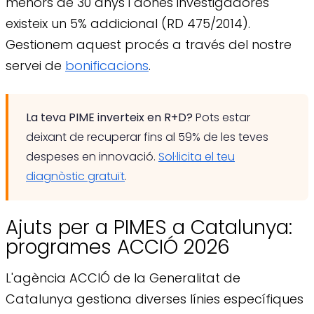
menors de 30 anys i dones investigadores
existeix un 5% addicional (RD 475/2014).
Gestionem aquest procés a través del nostre
servei de
bonificacions
.
La teva PIME inverteix en R+D?
Pots estar
deixant de recuperar fins al 59% de les teves
despeses en innovació.
Sol·licita el teu
diagnòstic gratuït
.
Ajuts per a PIMES a Catalunya:
programes ACCIÓ 2026
L'agència ACCIÓ de la Generalitat de
Catalunya gestiona diverses línies específiques