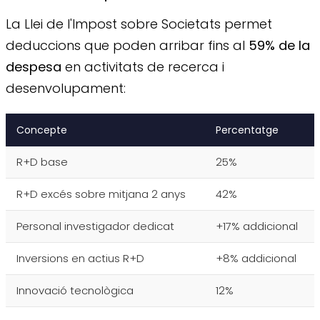
La Llei de l'Impost sobre Societats permet
deduccions que poden arribar fins al
59% de la
despesa
en activitats de recerca i
desenvolupament:
Concepte
Percentatge
R+D base
25%
R+D excés sobre mitjana 2 anys
42%
Personal investigador dedicat
+17% addicional
Inversions en actius R+D
+8% addicional
Innovació tecnològica
12%