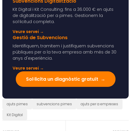
Subvencions Digitalització
Kit Digital i Kit Consulting: fins a 36.000 € en ajuts
de digitalització per a pimes. Gestionem la
sol·licitud completa.
Veure servei
→
Gestió de Subvencions
Identifiquem, tramitem i justifiquem subvencions
públiques per a la teva empresa amb més de 30
anys d'experiència.
Veure servei
→
Sol·licita un diagnòstic gratuït
→
ajuts pimes
subvencions pimes
ajuts per a empreses
Kit Digital