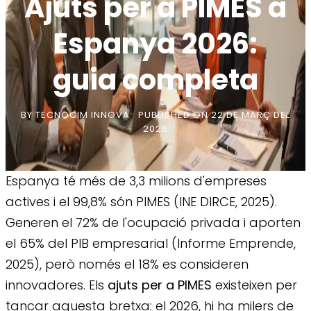
Ajuts per a PIMES a
Espanya 2026:
guia completa
BY
TECNOCIM INNOVA
PUBLISHED ON
22 DE MARÇ DEL
2026
Espanya té més de 3,3 milions d'empreses
actives i el 99,8% són PIMES (INE DIRCE, 2025).
Generen el 72% de l'ocupació privada i aporten
el 65% del PIB empresarial (Informe Emprende,
2025), però només el 18% es consideren
innovadores. Els
ajuts per a PIMES
existeixen per
tancar aquesta bretxa: el 2026, hi ha milers de