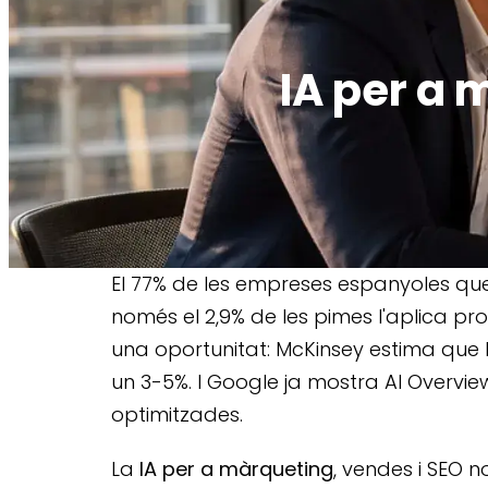
IA per a 
El 77% de les empreses espanyoles que u
només el 2,9% de les pimes l'aplica pr
una oportunitat: McKinsey estima que
un 3-5%. I Google ja mostra AI Overvi
optimitzades.
La
IA per a màrqueting
, vendes i SEO 