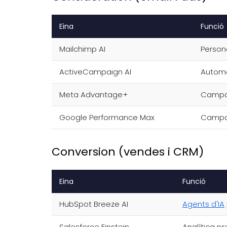
Eina
Funció
Mailchimp AI
Person
ActiveCampaign AI
Automa
Meta Advantage+
Campan
Google Performance Max
Campan
Conversion (vendes i CRM)
Eina
Funció
HubSpot Breeze AI
Agents d'IA
Salesforce Einstein
Analítica pr