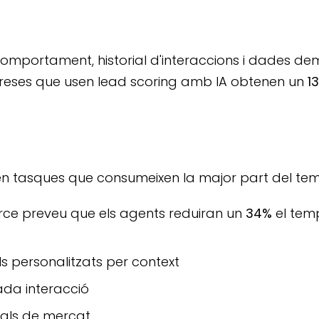
comportament, historial d'interaccions i dades d
mpreses que usen lead scoring amb IA obtenen un
1
n tasques que consumeixen la major part del tem
orce preveu que els agents reduiran un
34%
el temp
 personalitzats per context
ada interacció
yals de mercat