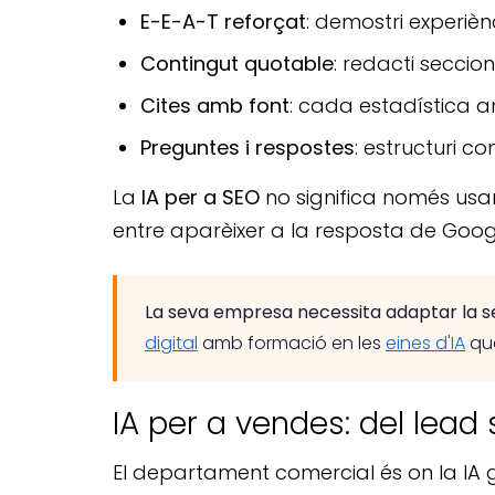
E-E-A-T reforçat
: demostri experiènc
Contingut quotable
: redacti secci
Cites amb font
: cada estadística a
Preguntes i respostes
: estructuri 
La
IA per a SEO
no significa només usar e
entre aparèixer a la resposta de Googl
La seva empresa necessita adaptar la sev
digital
amb formació en les
eines d'IA
que
IA per a vendes: del lead
El departament comercial és on la IA 