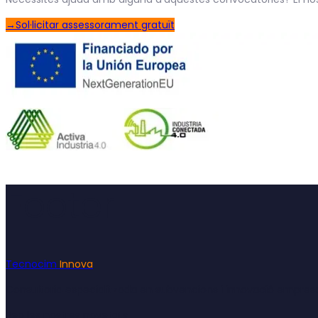
→
Sol·licitar assessorament gratuït
Footer
Tecnocim
Innova
Consultoria especialitzada en subvencions i innovació empresa
Rep les nostres novetats