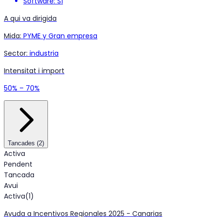
Software: Sí
A qui va dirigida
Mida
:
PYME y Gran empresa
Sector
:
industria
Intensitat i import
50% – 70%
Tancades
(
2
)
Activa
Pendent
Tancada
Avui
Activa
(
1
)
Ayuda a Incentivos Regionales 2025 - Canarias