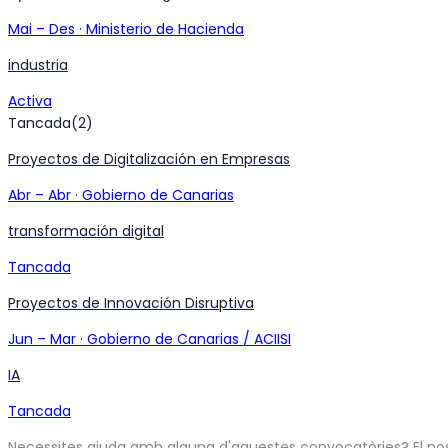
Mai
–
Des
·
Ministerio de Hacienda
industria
Activa
Tancada
(
2
)
Proyectos de Digitalización en Empresas
Abr
–
Abr
·
Gobierno de Canarias
transformación digital
Tancada
Proyectos de Innovación Disruptiva
Jun
–
Mar
·
Gobierno de Canarias / ACIISI
IA
Tancada
Necessites ajuda amb alguna d'aquestes convocatòries? El nost