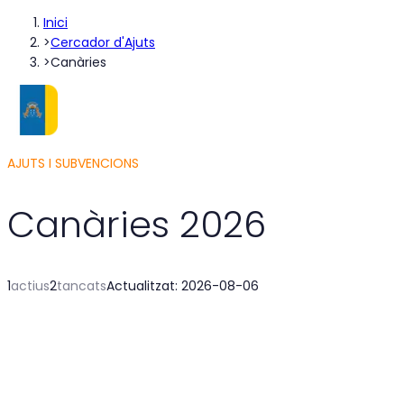
Inici
>
Cercador d'Ajuts
>
Canàries
AJUTS I SUBVENCIONS
Canàries
2026
1
actius
2
tancats
Actualitzat
:
2026-08-06