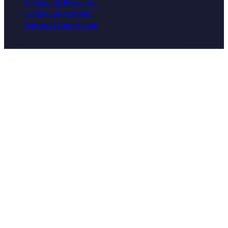
Política de Privacitat
Política de Cookies
Termes i Condicions
©
2026
Tecnocim Innova. Tots els drets reservats.