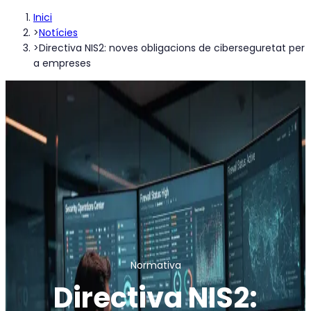
Inici
>
Notícies
>
Directiva NIS2: noves obligacions de ciberseguretat per
a empreses
Normativa
Directiva NIS2: