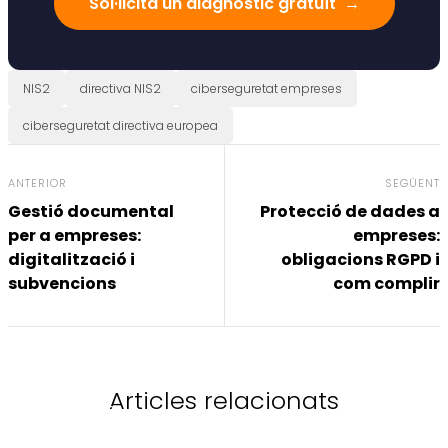
Sol·licita un diagnòstic gratuït
→
NIS2
directiva NIS2
ciberseguretat empreses
ciberseguretat directiva europea
ANTERIOR
SEGÜENT
Gestió documental
Protecció de dades a
per a empreses:
empreses:
digitalització i
obligacions RGPD i
subvencions
com complir
Articles relacionats
Normativa