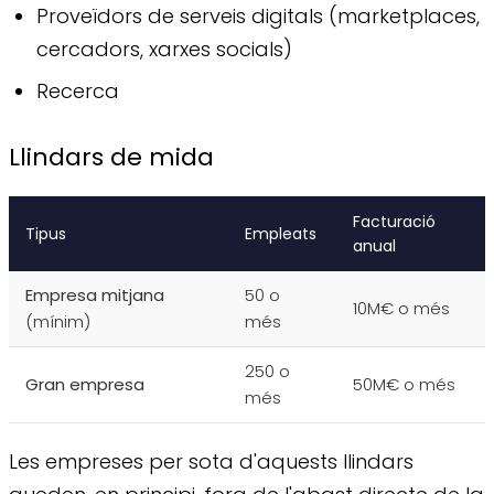
Proveïdors de serveis digitals (marketplaces,
cercadors, xarxes socials)
Recerca
Llindars de mida
Facturació
Tipus
Empleats
anual
Empresa mitjana
50 o
10M€ o més
(mínim)
més
250 o
Gran empresa
50M€ o més
més
Les empreses per sota d'aquests llindars