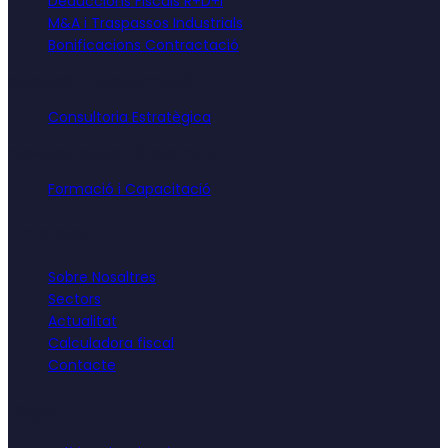
Deduccions Fiscals R+D+i
M&A i Traspassos Industrials
Bonificacions Contractació
Innovació i Transformació
Consultoria Estratègica
Presència Digital i Creixement
Formació i Capacitació
Empresa
Sobre Nosaltres
Sectors
Actualitat
Calculadora fiscal
Contacte
Legal