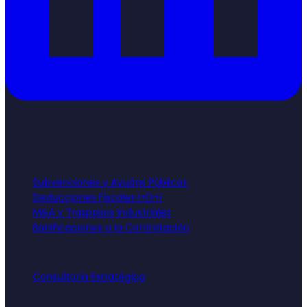
Servicios
Financiación Empresarial
Subvenciones y Ayudas Públicas
Deducciones Fiscales I+D+i
M&A y Traspasos Industriales
Bonificaciones a la Contratación
Innovación y Transformación
Consultoría Estratégica
Presencia Digital y Crecimiento